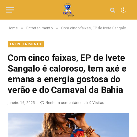
»
»
Home
Entretenimento
Com cinco faixas, EP de Ivete Sangalo é caloroso, tem axé e emana a energia gostosa do verão e do Carnaval da Bahia
ENTRETENIMENTO
Com cinco faixas, EP de Ivete
Sangalo é caloroso, tem axé e
emana a energia gostosa do
verão e do Carnaval da Bahia
janeiro 16, 2025
Nenhum comentário
0
Visitas