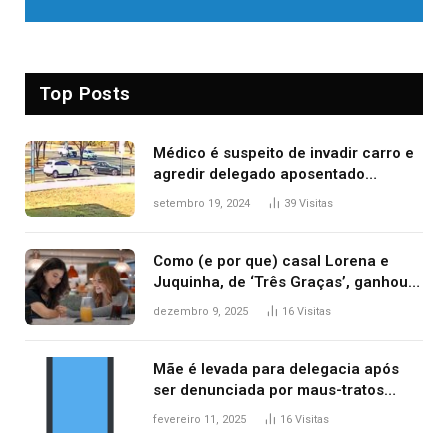
Top Posts
Médico é suspeito de invadir carro e
agredir delegado aposentado
durante confusão no trânsito
setembro 19, 2024
39
Visitas
Como (e por que) casal Lorena e
Juquinha, de ‘Três Graças’, ganhou
repercussão internacional
dezembro 9, 2025
16
Visitas
Mãe é levada para delegacia após
ser denunciada por maus-tratos
contra dois filhos, diz polícia
fevereiro 11, 2025
16
Visitas