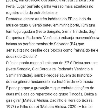
(2024), em gravação que juntou a artista carioca com
Ivete, Lugar perfeito ganha versão mais azeitada no
registro solo da estrela baiana.
Destaque dentre as três inéditas do EP, ao lado da
música-título O verão bateu em minha porta, Tum tum
tum tugurugudum (Ivete Sangalo, Samir Trindade, Gigi
Cerqueira e Radamés Venâncio) esbanja manemolência
baiana ao perfilar menina de Salvador (BA) que
sensualiza no desfile dos blocos como “rainha do Ilê e
deusa do Olodum”.
O único ponto menos luminoso do EP é Deixa merecer
(Ivete Sangalo, Gigi Cerqueira, Radamés Venâncio e
Samir Trindade), samba-reggae aquém do histórico
desse gênero fundamental na história da axé music.
É pena porque a gravação – que embute citações de
duas músicas do repertório do grupo Tincoãs, Deixa a
gira girar (Mateus Aleluia, Dadinho e Heraldo Bozas,
1973) e Filho de rei (Mateus Aleluia, 2020) – tem a