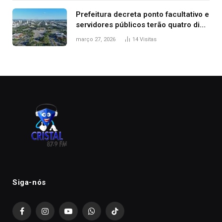
Prefeitura decreta ponto facultativo e
servidores públicos terão quatro dias
de folga na Semana Santa
março 27, 2026
14
Visitas
Siga-nós
Facebook
Instagram
YouTube
WhatsApp
TikTok