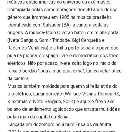
músicas estão imersas no universo da axé music.
Contagiada pelas comemorações dos 40 anos desse
gênero que irrompeu em 1985 na música brasileira,
identificado com Salvador (BA), a cantora volta às
origens. A música-título O verão bateu em minha porta
(Ivete Sangalo, Samir Trindade, Gigi Cerqueira e
Radamés Venâncio) é a trilha perfeita para o povo que
pula na pipoca, o espaço livre e democrático dos trios
elétricos. Não por acaso, Ivete solta logo no início da
faixa o bordão “joga a mão para cima”, tão característico
da cantora.
Música também moldada para quem vai feliz atrás do
trio elétrico, Lugar perfeito (Wallace Vianna, Romeu R3,
Klismman e Ivete Sangalo, 2024) é aquele frevo axé
baiano de andamento agalopado que arrasta multidões
pelas ruas da capital da Bahia.
Lançada em dezembro no álbum Ensaios da Anitta