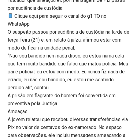
Tatuador que ameaçou ex por mensagem de Pix passa
por audiência de custódia
Clique aqui para seguir o canal do g1 TO no
WhatsApp
O suspeito passou por audiência de custódia na tarde de
terça-feira (21) e, em relato à juíza, afirmou estar com
medo de ficar na unidade penal.
“Não sou bandido nem nada disso, eu estou numa cela
que tem muito bandido que falou que matou polícia. Meu
pai é policial, eu estou com medo. Eu nunca fiz nada de
errado, eu não sou bandido, eu estou me sentindo
perdido ali”, contou.
A prisão em flagrante do homem foi convertida em
preventiva pela Justiça.
Ameaças
A jovem relatou que recebeu diversas transferências via
Pix no valor de centavos do ex-namorado. No espaço
para observações, ele incluiu mensagens ameaçando a