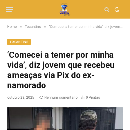
»
»
Home
Tocantins
‘Comecei a temer por minha vida’, diz jovem que recebeu ameaças via Pix do ex-namorado
TOCANTINS
‘Comecei a temer por minha
vida’, diz jovem que recebeu
ameaças via Pix do ex-
namorado
outubro 23, 2025
Nenhum comentário
0
Visitas