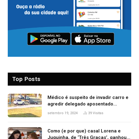
Top Posts
Médico é suspeito de invadir carro e
agredir delegado aposentado
durante confusão no trânsito
setembro 19, 2024
39
Visitas
Como (e por que) casal Lorena e
Juquinha, de ‘Três Graças’, ganhou