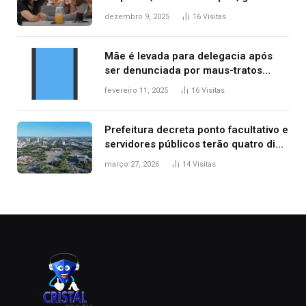
repercussão internacional
dezembro 9, 2025
16
Visitas
Mãe é levada para delegacia após
ser denunciada por maus-tratos
contra dois filhos, diz polícia
fevereiro 11, 2025
16
Visitas
Prefeitura decreta ponto facultativo e
servidores públicos terão quatro dias
de folga na Semana Santa
março 27, 2026
14
Visitas