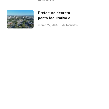
16
Visitas
filhos, diz polícia
Prefeitura decreta
ponto facultativo e
servidores públicos
março 27, 2026
14
Visitas
terão quatro dias de
folga na Semana Santa