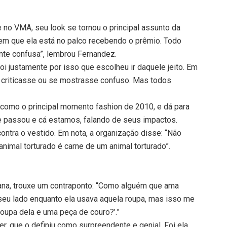
no VMA, seu look se tornou o principal assunto da
 em que ela está no palco recebendo o prêmio. Todo
nte confusa”, lembrou Fernandez.
oi justamente por isso que escolheu ir daquele jeito. Em
 criticasse ou se mostrasse confuso. Mas todos
 como o principal momento fashion de 2010, e dá para
 passou e cá estamos, falando de seus impactos.
ontra o vestido. Em nota, a organização disse: “Não
animal torturado é carne de um animal torturado”.
gana, trouxe um contraponto: “Como alguém que ama
ao seu lado enquanto ela usava aquela roupa, mas isso me
 roupa dela e uma peça de couro?’.”
r, que o definiu como surpreendente e genial. Foi ela