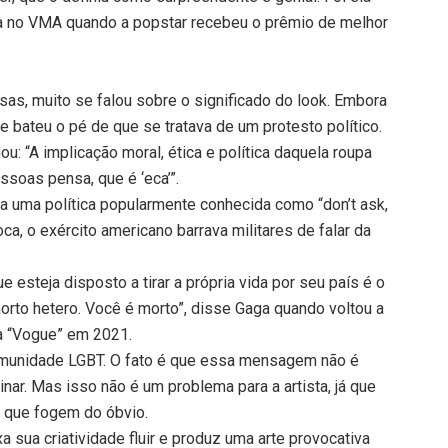
ga no VMA quando a popstar recebeu o prêmio de melhor
sas, muito se falou sobre o significado do look. Embora
 bateu o pé de que se tratava de um protesto político.
u: “A implicação moral, ética e política daquela roupa
ssoas pensa, que é ‘eca’”.
tra uma política popularmente conhecida como “don’t ask,
poca, o exército americano barrava militares de falar da
 esteja disposto a tirar a própria vida por seu país é o
to hetero. Você é morto”, disse Gaga quando voltou a
ta “Vogue” em 2021.
 comunidade LGBT. O fato é que essa mensagem não é
nar. Mas isso não é um problema para a artista, já que
s que fogem do óbvio.
xa sua criatividade fluir e produz uma arte provocativa