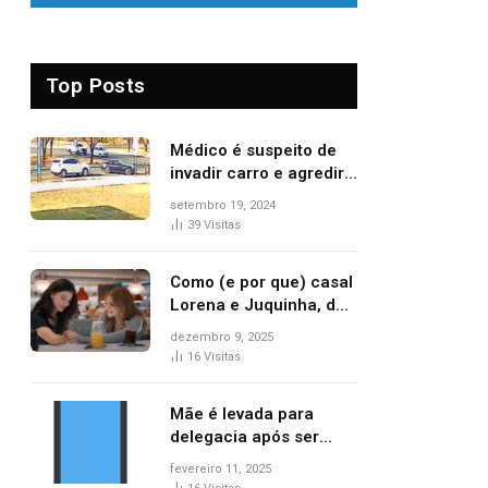
Top Posts
Médico é suspeito de
invadir carro e agredir
delegado aposentado
setembro 19, 2024
durante confusão no
39
Visitas
trânsito
Como (e por que) casal
Lorena e Juquinha, de
‘Três Graças’, ganhou
dezembro 9, 2025
repercussão
16
Visitas
internacional
Mãe é levada para
delegacia após ser
denunciada por maus-
fevereiro 11, 2025
tratos contra dois