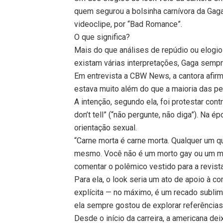
quem segurou a bolsinha carnívora da Ga
videoclipe, por “Bad Romance”.
O que significa?
Mais do que análises de repúdio ou elogio
existam várias interpretações, Gaga sempre
Em entrevista a CBW News, a cantora afirmo
estava muito além do que a maioria das pe
A intenção, segundo ela, foi protestar con
don’t tell” (“não pergunte, não diga”). Na é
orientação sexual.
“Carne morta é carne morta. Qualquer um que
mesmo. Você não é um morto gay ou um mor
comentar o polêmico vestido para a revis
Para ela, o look seria um ato de apoio à
explícita — no máximo, é um recado sublimi
ela sempre gostou de explorar referência
Desde o início da carreira, a americana dei