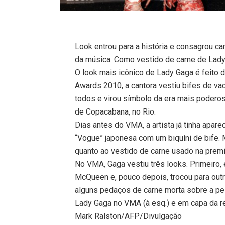
Look entrou para a história e consagrou ca
da música. Como vestido de carne de Lady 
O look mais icônico de Lady Gaga é feito d
Awards 2010, a cantora vestiu bifes de v
todos e virou símbolo da era mais poderos
de Copacabana, no Rio.
Dias antes do VMA, a artista já tinha apar
“Vogue” japonesa com um biquíni de bife. 
quanto ao vestido de carne usado na prem
No VMA, Gaga vestiu três looks. Primeiro,
McQueen e, pouco depois, trocou para outro
alguns pedaços de carne morta sobre a pele
Lady Gaga no VMA (à esq.) e em capa da
Mark Ralston/AFP/Divulgação