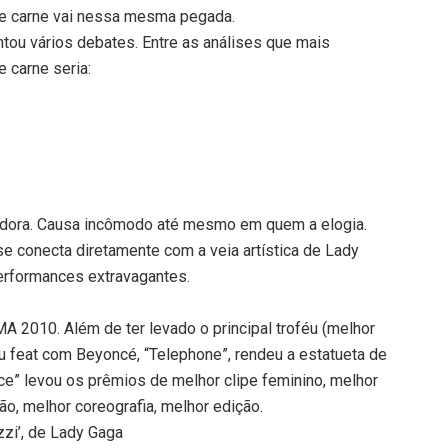
 de carne vai nessa mesma pegada.
ntou vários debates. Entre as análises que mais
e carne seria:
badora. Causa incômodo até mesmo em quem a elogia.
se conecta diretamente com a veia artística de Lady
erformances extravagantes.
MA 2010. Além de ter levado o principal troféu (melhor
u feat com Beyoncé, “Telephone”, rendeu a estatueta de
e” levou os prêmios de melhor clipe feminino, melhor
ão, melhor coreografia, melhor edição.
zzi’, de Lady Gaga