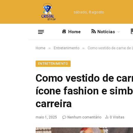
sábado, 8 agosto
Home
Notícias
»
»
Home
Entretenimento
Como vestido de carne de L
ENTRETENIMENTO
Como vestido de car
ícone fashion e simb
carreira
maio 1, 2025
Nenhum comentário
0
Visitas