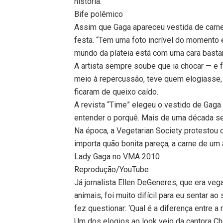
história.
Bife polêmico
Assim que Gaga apareceu vestida de carne 
festa. “Tem uma foto incrível do momento
mundo da plateia está com uma cara basta
A artista sempre soube que ia chocar — e f
meio à repercussão, teve quem elogiasse,
ficaram de queixo caído.
A revista “Time” elegeu o vestido de Gaga
entender o porquê. Mais de uma década se
Na época, a Vegetarian Society protestou c
importa quão bonita pareça, a carne de um 
Lady Gaga no VMA 2010
Reprodução/YouTube
Já jornalista Ellen DeGeneres, que era ve
animais, foi muito difícil para eu sentar 
fez questionar: ‘Qual é a diferença entre a
Um dos elogios ao look veio da cantora Che