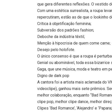
que gera diferentes reflexões. O vestido
Com uma estética surrealista, a roupa leva
repercutiram, estão as de que o lookinho d
Crítica à objetificação feminina;
Subversão dos padrões fashion;
Deboche da indústria têxtil;
Menção à hipocrisia de quem come carne;
Desejo pelo holofote.
O único consenso é que a roupa é pertur
Genial ou abominável, toda essa bizarrice 
Gaga, que une música, moda e teatro em p
Digno de dark pop
A cantora foi a artista mais aclamada do V
videoclipe), ganhou mais sete prêmios. Se
melhor colaboração, enquanto “Bad Romanc
clipe pop, melhor clipe dance, melhor direç
Clipes ‘Bad Romance’, ‘Alejandro’ e ‘Papara