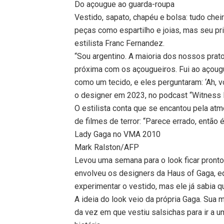
Do açougue ao guarda-roupa
Vestido, sapato, chapéu e bolsa: tudo cheir
peças como espartilho e joias, mas seu p
estilista Franc Fernandez.
“Sou argentino. A maioria dos nossos prat
próxima com os açougueiros. Fui ao açougue
como um tecido, e eles perguntaram: ‘Ah, v
o designer em 2023, no podcast “Witness H
O estilista conta que se encantou pela at
de filmes de terror: “Parece errado, então é
Lady Gaga no VMA 2010
Mark Ralston/AFP
Levou uma semana para o look ficar pront
envolveu os designers da Haus of Gaga, e
experimentar o vestido, mas ele já sabia qu
A ideia do look veio da própria Gaga. Sua m
da vez em que vestiu salsichas para ir a 