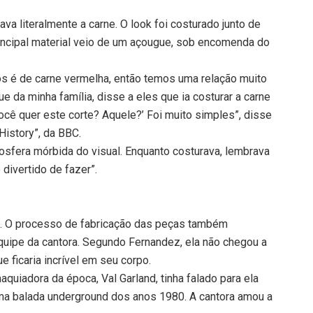
ava literalmente a carne. O look foi costurado junto de
rincipal material veio de um açougue, sob encomenda do
os é de carne vermelha, então temos uma relação muito
 da minha família, disse a eles que ia costurar a carne
ocê quer este corte? Aquele?’ Foi muito simples”, disse
istory”, da BBC.
mosfera mórbida do visual. Enquanto costurava, lembrava
 divertido de fazer”.
o. O processo de fabricação das peças também
quipe da cantora. Segundo Fernandez, ela não chegou a
e ficaria incrível em seu corpo.
aquiadora da época, Val Garland, tinha falado para ela
uma balada underground dos anos 1980. A cantora amou a