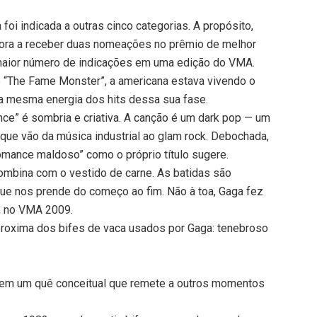
oi indicada a outras cinco categorias. A propósito,
ntora a receber duas nomeações no prêmio de melhor
 maior número de indicações em uma edição do VMA.
 “The Fame Monster”, a americana estava vivendo o
m a mesma energia dos hits dessa sua fase.
ce” é sombria e criativa. A canção é um dark pop — um
 que vão da música industrial ao glam rock. Debochada,
omance maldoso” como o próprio título sugere.
ombina com o vestido de carne. As batidas são
que nos prende do começo ao fim. Não à toa, Gaga fez
, no VMA 2009.
proxima dos bifes de vaca usados por Gaga: tenebroso
a tem um quê conceitual que remete a outros momentos