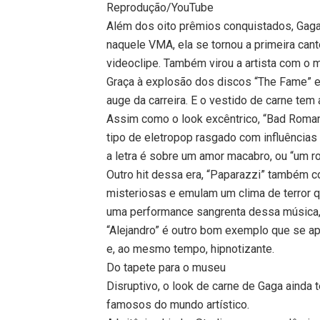
Reprodução/YouTube
Além dos oito prêmios conquistados, Gaga f
naquele VMA, ela se tornou a primeira ca
videoclipe. Também virou a artista com o
Graça à explosão dos discos “The Fame” e
auge da carreira. E o vestido de carne te
Assim como o look excêntrico, “Bad Roman
tipo de eletropop rasgado com influências
a letra é sobre um amor macabro, ou “um r
Outro hit dessa era, “Paparazzi” também c
misteriosas e emulam um clima de terror 
uma performance sangrenta dessa música
“Alejandro” é outro bom exemplo que se a
e, ao mesmo tempo, hipnotizante.
Do tapete para o museu
Disruptivo, o look de carne de Gaga aind
famosos do mundo artístico.