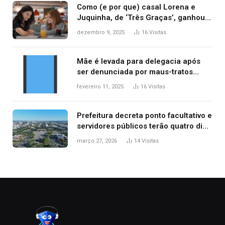
Como (e por que) casal Lorena e
Juquinha, de ‘Três Graças’, ganhou
repercussão internacional
dezembro 9, 2025
16
Visitas
Mãe é levada para delegacia após
ser denunciada por maus-tratos
contra dois filhos, diz polícia
fevereiro 11, 2025
16
Visitas
Prefeitura decreta ponto facultativo e
servidores públicos terão quatro dias
de folga na Semana Santa
março 27, 2026
14
Visitas