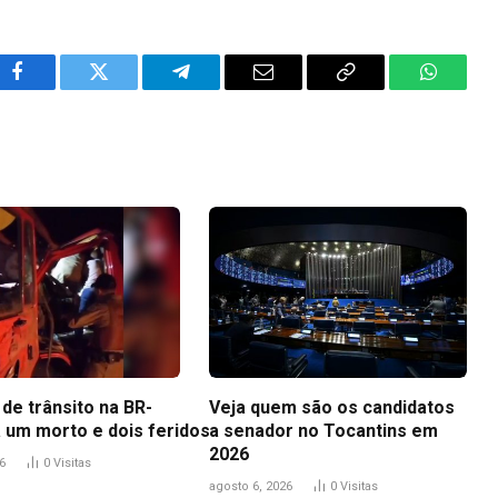
Facebook
Twitter
Telegram
Email
Copy
WhatsA
Link
de trânsito na BR-
Veja quem são os candidatos
a um morto e dois feridos
a senador no Tocantins em
2026
6
0
Visitas
agosto 6, 2026
0
Visitas