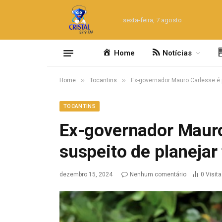
sexta-feira, 7 agosto
Home
Notícias
»
»
Home
Tocantins
Ex-governador Mauro Carlesse é p
TOCANTINS
Ex-governador Mauro
suspeito de planejar 
dezembro 15, 2024
Nenhum comentário
0
Visit