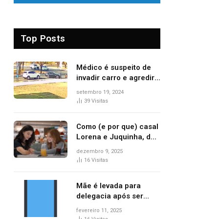
Top Posts
Médico é suspeito de
invadir carro e agredir
delegado aposentado
setembro 19, 2024
durante confusão no
39
Visitas
trânsito
Como (e por que) casal
Lorena e Juquinha, de
‘Três Graças’, ganhou
dezembro 9, 2025
repercussão
16
Visitas
internacional
Mãe é levada para
delegacia após ser
denunciada por maus-
fevereiro 11, 2025
tratos contra dois