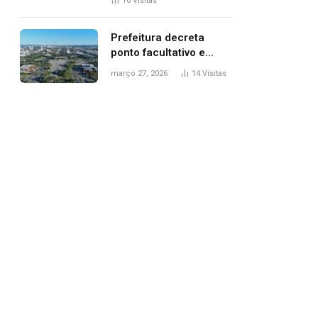
16
Visitas
filhos, diz polícia
Prefeitura decreta
ponto facultativo e
servidores públicos
março 27, 2026
14
Visitas
terão quatro dias de
folga na Semana Santa