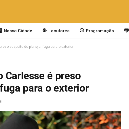
Nossa Cidade
Locutores
Programação
reso suspeito de planejar fuga para o exterior
 Carlesse é preso
fuga para o exterior
as