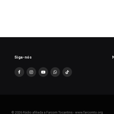
Siga-nós
Facebook
Instagram
YouTube
WhatsApp
TikTok
© 2026 Rádio afiliada a Farcom Tocantins - www.farcomto.org