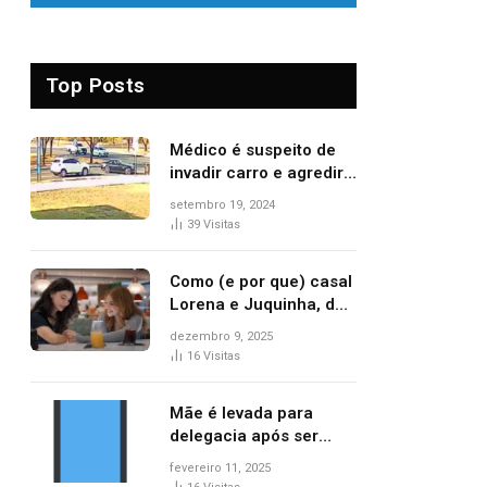
Top Posts
Médico é suspeito de
invadir carro e agredir
delegado aposentado
setembro 19, 2024
durante confusão no
39
Visitas
trânsito
Como (e por que) casal
Lorena e Juquinha, de
‘Três Graças’, ganhou
dezembro 9, 2025
repercussão
16
Visitas
internacional
Mãe é levada para
delegacia após ser
denunciada por maus-
fevereiro 11, 2025
tratos contra dois