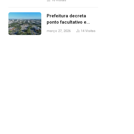
16
Visitas
filhos, diz polícia
Prefeitura decreta
ponto facultativo e
servidores públicos
março 27, 2026
14
Visitas
terão quatro dias de
folga na Semana Santa