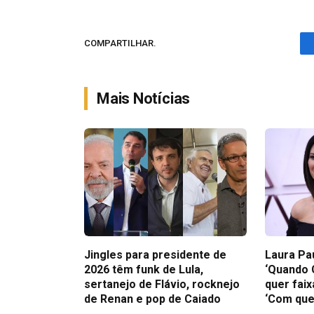
COMPARTILHAR.
Mais Notícias
Jingles para presidente de
Laura Pa
2026 têm funk de Lula,
‘Quando 
sertanejo de Flávio, rocknejo
quer faix
de Renan e pop de Caiado
‘Com que