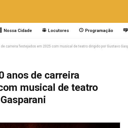
Nossa Cidade
Locutores
Programação
de carreira festejados em 2025 com musical de teatro dirigido por Gustavo Gas
 anos de carreira
com musical de teatro
 Gasparani