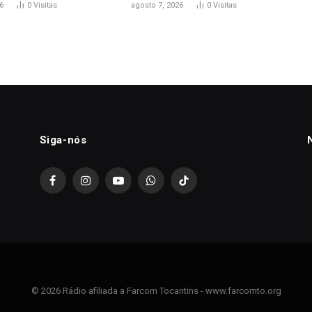
6
0
Visitas
agosto 7, 2026
0
Visitas
Siga-nós
Facebook
Instagram
YouTube
WhatsApp
TikTok
© 2026 Rádio afiliada a Farcom Tocantins - www.farcomto.org