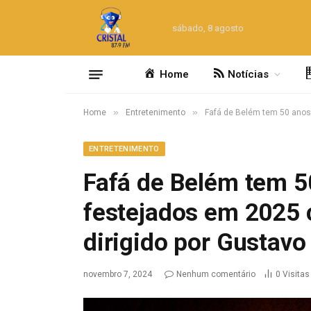
sábado, 8 agosto
Home
Notícias
»
»
Home
Entretenimento
Fafá de Belém tem 50 anos 
ENTRETENIMENTO
Fafá de Belém tem 50
festejados em 2025 
dirigido por Gustavo
novembro 7, 2024
Nenhum comentário
0
Visitas