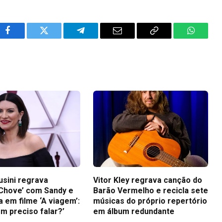
Facebook
Twitter
Telegram
Email
Copy
WhatsA
Link
usini regrava
Vitor Kley regrava canção do
Chove’ com Sandy e
Barão Vermelho e recicla sete
a em filme ‘A viagem’:
músicas do próprio repertório
m preciso falar?’
em álbum redundante