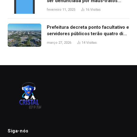
ser denunciada por maus-tratos
contra dois filhos, diz polícia
fevereiro 11, 2025
16
Visitas
Prefeitura decreta ponto facultativo e
servidores públicos terão quatro dias
de folga na Semana Santa
março 27, 2026
14
Visitas
Siga-nós