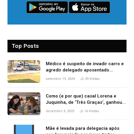
Top Posts
Médico é suspeito de invadir carro e
agredir delegado aposentado
durante confusão no trânsito
setembro 19, 2024
39
Visitas
Como (e por que) casal Lorena e
Juquinha, de ‘Três Graças’, ganhou
repercussão internacional
dezembro 9, 2025
16
Visitas
Mãe é levada para delegacia após