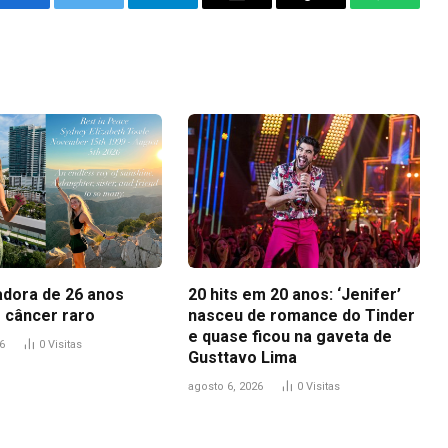
Facebook
Twitter
Telegram
Email
Copy
WhatsA
Link
adora de 26 anos
20 hits em 20 anos: ‘Jenifer’
 câncer raro
nasceu de romance do Tinder
e quase ficou na gaveta de
6
0
Visitas
Gusttavo Lima
agosto 6, 2026
0
Visitas