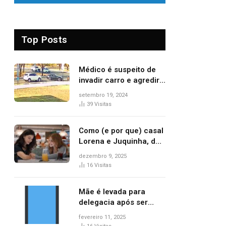
Top Posts
Médico é suspeito de
invadir carro e agredir
delegado aposentado
setembro 19, 2024
durante confusão no
39
Visitas
trânsito
Como (e por que) casal
Lorena e Juquinha, de
‘Três Graças’, ganhou
dezembro 9, 2025
repercussão
16
Visitas
internacional
Mãe é levada para
delegacia após ser
denunciada por maus-
fevereiro 11, 2025
tratos contra dois