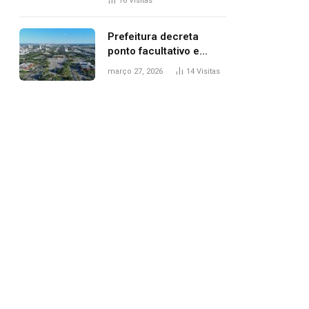
16
Visitas
filhos, diz polícia
Prefeitura decreta
ponto facultativo e
servidores públicos
março 27, 2026
14
Visitas
terão quatro dias de
folga na Semana Santa