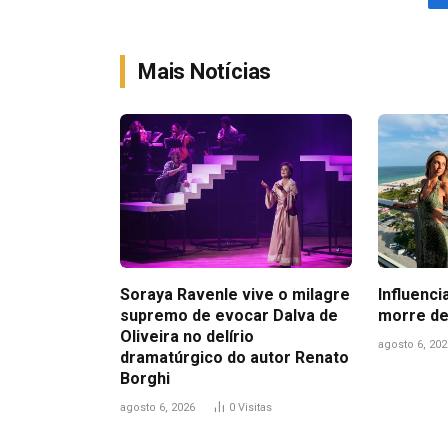
Mais Notícias
Soraya Ravenle vive o milagre
Influenci
supremo de evocar Dalva de
morre de
Oliveira no delírio
agosto 6, 202
dramatúrgico do autor Renato
Borghi
agosto 6, 2026
0
Visitas