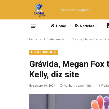
quinta-feira, 6 agosto
Home
Notícias
»
»
Home
Entretenimento
Grávida, Megan Fox termina
ENTRETENIMENTO
Grávida, Megan Fox
Kelly, diz site
dezembro 10, 2024
Nenhum comentário
1
Visit