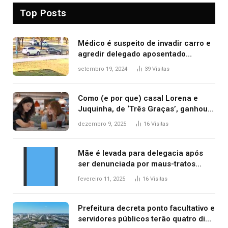
Top Posts
Médico é suspeito de invadir carro e
agredir delegado aposentado
durante confusão no trânsito
setembro 19, 2024
39
Visitas
Como (e por que) casal Lorena e
Juquinha, de ‘Três Graças’, ganhou
repercussão internacional
dezembro 9, 2025
16
Visitas
Mãe é levada para delegacia após
ser denunciada por maus-tratos
contra dois filhos, diz polícia
fevereiro 11, 2025
16
Visitas
Prefeitura decreta ponto facultativo e
servidores públicos terão quatro dias