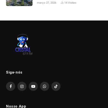
de folga na Semana Santa
março 27, 2026
14
Visitas
Siga-nós
Facebook
Instagram
YouTube
WhatsApp
TikTok
Nosso App