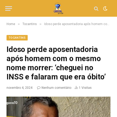
»
»
Home
Tocantins
Idoso perde aposentadoria após homem com o mesmo nome morrer: ‘cheguei no INSS e falaram que era óbito’
TOCANTINS
Idoso perde aposentadoria
após homem com o mesmo
nome morrer: ‘cheguei no
INSS e falaram que era óbito’
novembro 4, 2024
Nenhum comentário
1
Visitas