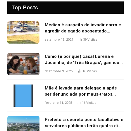
Top Posts
Médico é suspeito de invadir carro e
agredir delegado aposentado
durante confusão no trânsito
setembro 19, 2024
39
Visitas
Como (e por que) casal Lorena e
Juquinha, de ‘Três Graças’, ganhou
repercussão internacional
dezembro 9, 2025
16
Visitas
Mãe é levada para delegacia após
ser denunciada por maus-tratos
contra dois filhos, diz polícia
fevereiro 11, 2025
16
Visitas
Prefeitura decreta ponto facultativo e
servidores públicos terão quatro dias