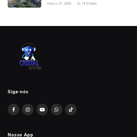
de folga na Semana Santa
março 27, 2026
14
Visitas
Siga-nós
Facebook
Instagram
YouTube
WhatsApp
TikTok
Nosso App