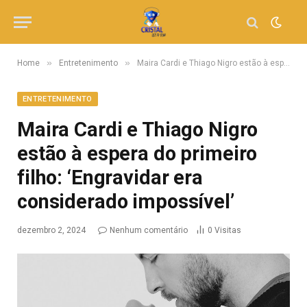
»
»
Home
Entretenimento
Maira Cardi e Thiago Nigro estão à espera do primeiro filho: ‘Engravidar era considerado impossível’
ENTRETENIMENTO
Maira Cardi e Thiago Nigro
estão à espera do primeiro
filho: ‘Engravidar era
considerado impossível’
dezembro 2, 2024
Nenhum comentário
0
Visitas