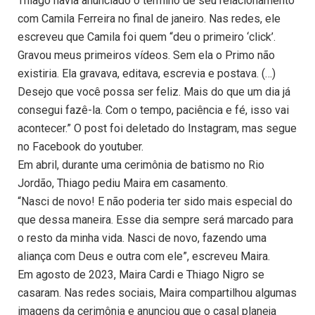
Thiago havia anunciado o término de seu relacionamento
com Camila Ferreira no final de janeiro. Nas redes, ele
escreveu que Camila foi quem “deu o primeiro ‘click’.
Gravou meus primeiros vídeos. Sem ela o Primo não
existiria. Ela gravava, editava, escrevia e postava. (…)
Desejo que você possa ser feliz. Mais do que um dia já
consegui fazê-la. Com o tempo, paciência e fé, isso vai
acontecer.” O post foi deletado do Instagram, mas segue
no Facebook do youtuber.
Em abril, durante uma cerimônia de batismo no Rio
Jordão, Thiago pediu Maira em casamento.
“Nasci de novo! E não poderia ter sido mais especial do
que dessa maneira. Esse dia sempre será marcado para
o resto da minha vida. Nasci de novo, fazendo uma
aliança com Deus e outra com ele”, escreveu Maira.
Em agosto de 2023, Maira Cardi e Thiago Nigro se
casaram. Nas redes sociais, Maira compartilhou algumas
imagens da cerimônia e anunciou que o casal planeja