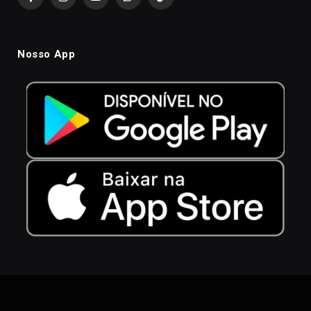
Facebook
Instagram
YouTube
WhatsApp
TikTok
Nosso App