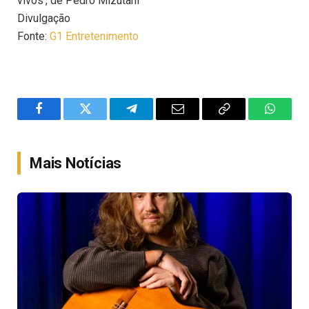
vivos’, de Pedro Mizutani
Divulgação
Fonte:
G1 Entretenimento
Facebook
Twitter
Telegram
Email
Copy
WhatsA
Link
Mais Notícias