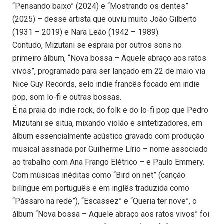
“Pensando baixo” (2024) e “Mostrando os dentes”
(2025) – desse artista que ouviu muito João Gilberto
(1931 – 2019) e Nara Leão (1942 – 1989).
Contudo, Mizutani se espraia por outros sons no
primeiro álbum, “Nova bossa – Aquele abraço aos ratos
vivos”, programado para ser lançado em 22 de maio via
Nice Guy Records, selo indie francês focado em indie
pop, som lo-fi e outras bossas.
É na praia do indie rock, do folk e do lo-fi pop que Pedro
Mizutani se situa, mixando violão e sintetizadores, em
álbum essencialmente acústico gravado com produção
musical assinada por Guilherme Lírio – nome associado
ao trabalho com Ana Frango Elétrico – e Paulo Emmery.
Com músicas inéditas como “Bird on net” (canção
bilíngue em português e em inglês traduzida como
“Pássaro na rede”), “Escassez” e “Queria ter nove”, o
álbum “Nova bossa – Aquele abraço aos ratos vivos” foi