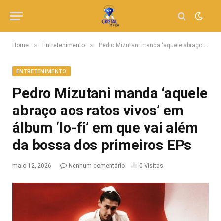
»
»
Home
Entretenimento
Pedro Mizutani manda ‘aquele abraço aos ratos vivos’ em álbum ‘lo-fi’ em que vai além da bossa dos primeiros EPs
ENTRETENIMENTO
Pedro Mizutani manda ‘aquele
abraço aos ratos vivos’ em
álbum ‘lo-fi’ em que vai além
da bossa dos primeiros EPs
maio 12, 2026
Nenhum comentário
0
Visitas