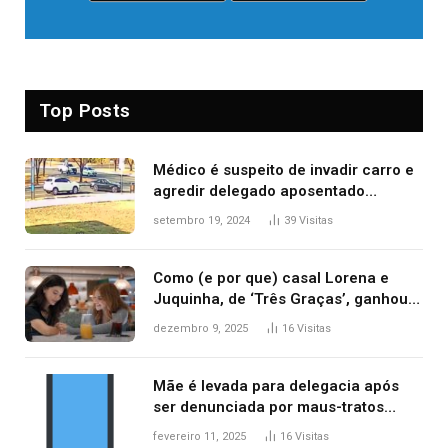
Top Posts
Médico é suspeito de invadir carro e
agredir delegado aposentado
durante confusão no trânsito
setembro 19, 2024
39
Visitas
Como (e por que) casal Lorena e
Juquinha, de ‘Três Graças’, ganhou
repercussão internacional
dezembro 9, 2025
16
Visitas
Mãe é levada para delegacia após
ser denunciada por maus-tratos
contra dois filhos, diz polícia
fevereiro 11, 2025
16
Visitas