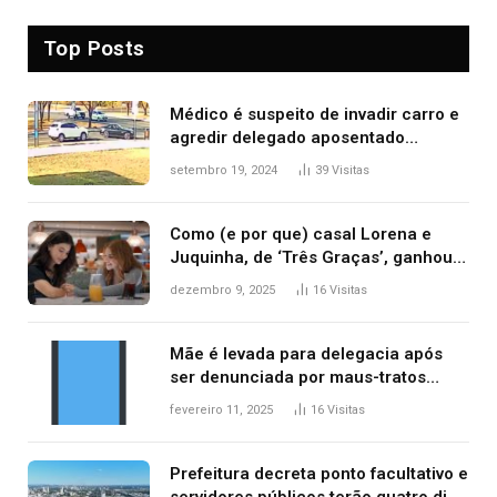
Top Posts
Médico é suspeito de invadir carro e
agredir delegado aposentado
durante confusão no trânsito
setembro 19, 2024
39
Visitas
Como (e por que) casal Lorena e
Juquinha, de ‘Três Graças’, ganhou
repercussão internacional
dezembro 9, 2025
16
Visitas
Mãe é levada para delegacia após
ser denunciada por maus-tratos
contra dois filhos, diz polícia
fevereiro 11, 2025
16
Visitas
Prefeitura decreta ponto facultativo e