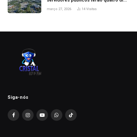
servidores públicos terão quatro dias
de folga na Semana Santa
março 27, 2026
14
Visitas
Siga-nós
Facebook
Instagram
YouTube
WhatsApp
TikTok