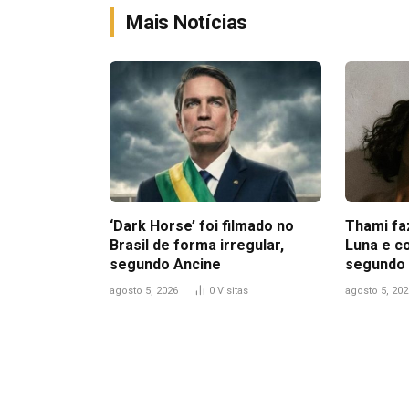
Mais Notícias
‘Dark Horse’ foi filmado no
Thami fa
Brasil de forma irregular,
Luna e c
segundo Ancine
segundo 
agosto 5, 2026
0
Visitas
agosto 5, 202