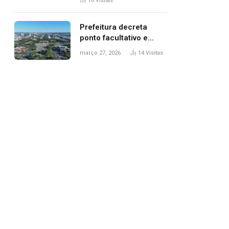
16
Visitas
filhos, diz polícia
Prefeitura decreta
ponto facultativo e
servidores públicos
março 27, 2026
14
Visitas
terão quatro dias de
folga na Semana Santa