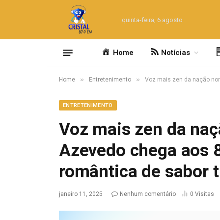
quinta-feira, 6 agosto
Home
Notícias
»
»
Home
Entretenimento
Voz mais zen da nação nor
ENTRETENIMENTO
Voz mais zen da naç
Azevedo chega aos 
romântica de sabor t
janeiro 11, 2025
Nenhum comentário
0
Visitas