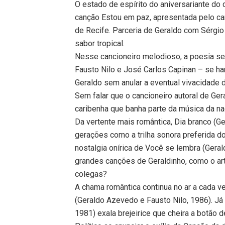
O estado de espírito do aniversariante do d
canção Estou em paz, apresentada pelo ca
de Recife. Parceria de Geraldo com Sérgio
sabor tropical.
Nesse cancioneiro melodioso, a poesia se
Fausto Nilo e José Carlos Capinan – se h
Geraldo sem anular a eventual vivacidade 
Sem falar que o cancioneiro autoral de G
caribenha que banha parte da música da na
Da vertente mais romântica, Dia branco (
gerações como a trilha sonora preferida d
nostalgia onírica de Você se lembra (Gera
grandes canções de Geraldinho, como o ar
colegas?
A chama romântica continua no ar a cada 
(Geraldo Azevedo e Fausto Nilo, 1986). J
1981) exala brejeirice que cheira a botão d