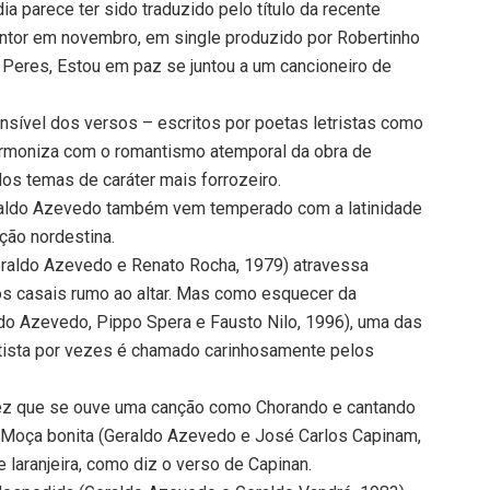
ia parece ter sido traduzido pelo título da recente
ntor em novembro, em single produzido por Robertinho
 Peres, Estou em paz se juntou a um cancioneiro de
nsível dos versos – escritos por poetas letristas como
armoniza com o romantismo atemporal da obra de
dos temas de caráter mais forrozeiro.
eraldo Azevedo também vem temperado com a latinidade
ção nordestina.
Geraldo Azevedo e Renato Rocha, 1979) atravessa
os casais rumo ao altar. Mas como esquecer da
ldo Azevedo, Pippo Spera e Fausto Nilo, 1996), uma das
tista por vezes é chamado carinhosamente pelos
vez que se ouve uma canção como Chorando e cantando
á Moça bonita (Geraldo Azevedo e José Carlos Capinam,
e laranjeira, como diz o verso de Capinan.