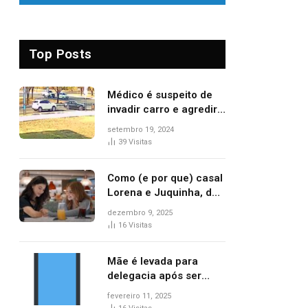
Top Posts
Médico é suspeito de
invadir carro e agredir
delegado aposentado
setembro 19, 2024
durante confusão no
39
Visitas
trânsito
Como (e por que) casal
Lorena e Juquinha, de
‘Três Graças’, ganhou
dezembro 9, 2025
repercussão
16
Visitas
internacional
Mãe é levada para
delegacia após ser
denunciada por maus-
fevereiro 11, 2025
tratos contra dois