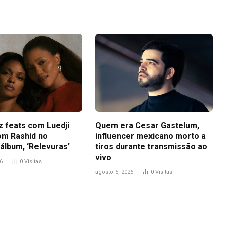
z feats com Luedji
Quem era Cesar Gastelum,
om Rashid no
influencer mexicano morto a
álbum, ‘Relevuras’
tiros durante transmissão ao
vivo
6
0
Visitas
agosto 5, 2026
0
Visitas