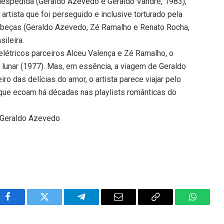
a despedida (Geraldo Azevedo e Geraldo Vandré, 1983),
 artista que foi perseguido e inclusive torturado pela
cabeças (Geraldo Azevedo, Zé Ramalho e Renato Rocha,
ileira.
létricos parceiros Alceu Valença e Zé Ramalho, o
i lunar (1977). Mas, em essência, a viagem de Geraldo
ro das delícias do amor, o artista parece viajar pelo
que ecoam há décadas nas playlists românticas do
 Geraldo Azevedo
Facebook
Twitter
Telegram
Email
Copy
WhatsA
Link