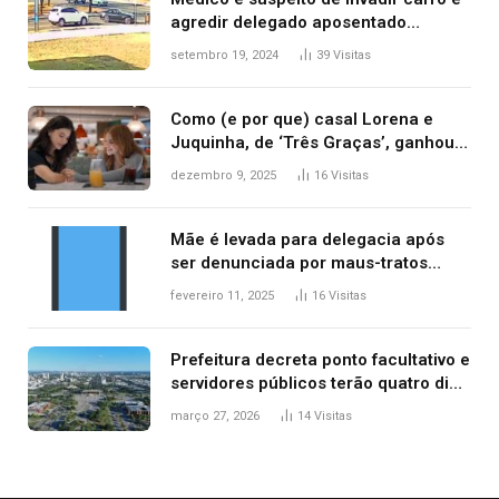
agredir delegado aposentado
durante confusão no trânsito
setembro 19, 2024
39
Visitas
Como (e por que) casal Lorena e
Juquinha, de ‘Três Graças’, ganhou
repercussão internacional
dezembro 9, 2025
16
Visitas
Mãe é levada para delegacia após
ser denunciada por maus-tratos
contra dois filhos, diz polícia
fevereiro 11, 2025
16
Visitas
Prefeitura decreta ponto facultativo e
servidores públicos terão quatro dias
de folga na Semana Santa
março 27, 2026
14
Visitas