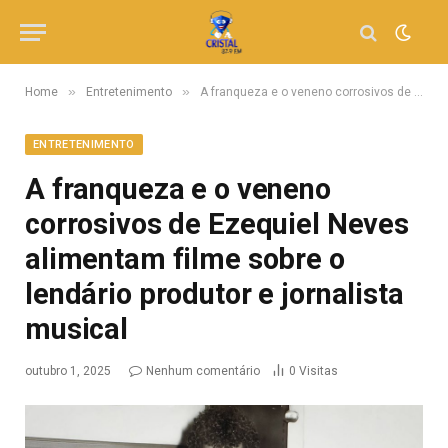
»
»
Home
Entretenimento
A franqueza e o veneno corrosivos de Ezequiel Neves alimentam filme sobre o lendário produtor e jornalista musical
ENTRETENIMENTO
A franqueza e o veneno
corrosivos de Ezequiel Neves
alimentam filme sobre o
lendário produtor e jornalista
musical
outubro 1, 2025
Nenhum comentário
0
Visitas