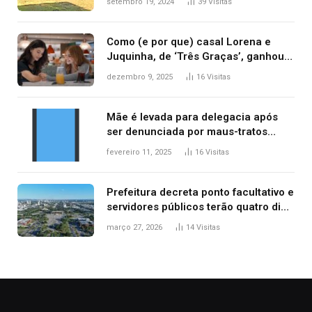
setembro 19, 2024
39
Visitas
Como (e por que) casal Lorena e
Juquinha, de ‘Três Graças’, ganhou
repercussão internacional
dezembro 9, 2025
16
Visitas
Mãe é levada para delegacia após
ser denunciada por maus-tratos
contra dois filhos, diz polícia
fevereiro 11, 2025
16
Visitas
Prefeitura decreta ponto facultativo e
servidores públicos terão quatro dias
de folga na Semana Santa
março 27, 2026
14
Visitas