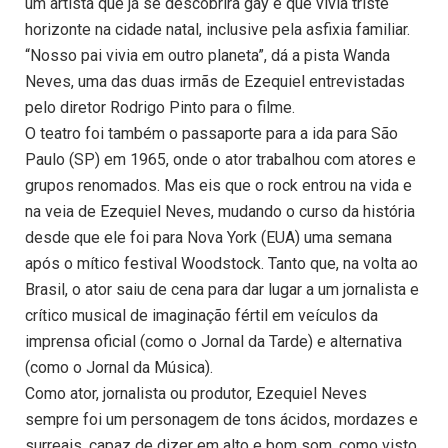
um artista que já se descobrira gay e que vivia triste
horizonte na cidade natal, inclusive pela asfixia familiar.
“Nosso pai vivia em outro planeta”, dá a pista Wanda
Neves, uma das duas irmãs de Ezequiel entrevistadas
pelo diretor Rodrigo Pinto para o filme.
O teatro foi também o passaporte para a ida para São
Paulo (SP) em 1965, onde o ator trabalhou com atores e
grupos renomados. Mas eis que o rock entrou na vida e
na veia de Ezequiel Neves, mudando o curso da história
desde que ele foi para Nova York (EUA) uma semana
após o mítico festival Woodstock. Tanto que, na volta ao
Brasil, o ator saiu de cena para dar lugar a um jornalista e
crítico musical de imaginação fértil em veículos da
imprensa oficial (como o Jornal da Tarde) e alternativa
(como o Jornal da Música).
Como ator, jornalista ou produtor, Ezequiel Neves
sempre foi um personagem de tons ácidos, mordazes e
surreais, capaz de dizer em alto e bom som, como visto