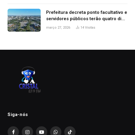
Prefeitura decreta ponto facultativo e
servidores públicos terão quatro dias
de folga na Semana Santa
março 27, 2026
14
Visitas
Siga-nós
Facebook
Instagram
YouTube
WhatsApp
TikTok