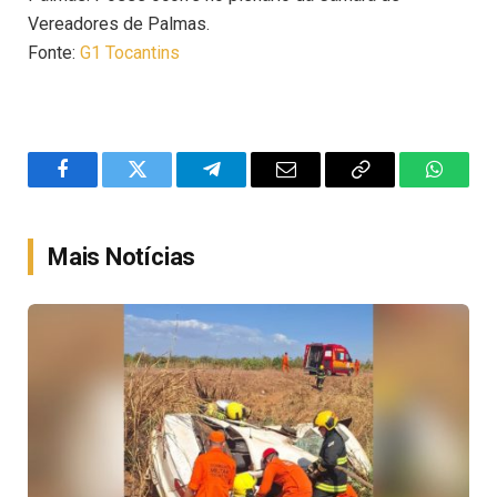
Vereadores de Palmas.
Fonte:
G1 Tocantins
Facebook
Twitter
Telegram
Email
Copy
WhatsA
Link
Mais Notícias