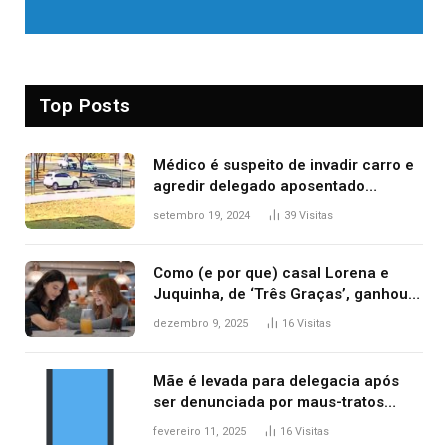
Top Posts
Médico é suspeito de invadir carro e
agredir delegado aposentado
durante confusão no trânsito
setembro 19, 2024
39
Visitas
Como (e por que) casal Lorena e
Juquinha, de ‘Três Graças’, ganhou
repercussão internacional
dezembro 9, 2025
16
Visitas
Mãe é levada para delegacia após
ser denunciada por maus-tratos
contra dois filhos, diz polícia
fevereiro 11, 2025
16
Visitas