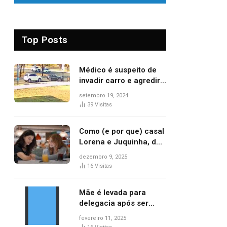
Top Posts
Médico é suspeito de
invadir carro e agredir
delegado aposentado
setembro 19, 2024
durante confusão no
39
Visitas
trânsito
Como (e por que) casal
Lorena e Juquinha, de
‘Três Graças’, ganhou
dezembro 9, 2025
repercussão
16
Visitas
internacional
Mãe é levada para
delegacia após ser
denunciada por maus-
fevereiro 11, 2025
tratos contra dois