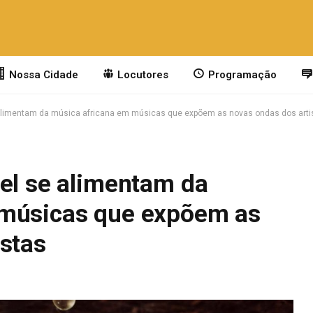
Nossa Cidade
Locutores
Programação
 alimentam da música africana em músicas que expõem as novas ondas dos arti
ael se alimentam da
 músicas que expõem as
istas