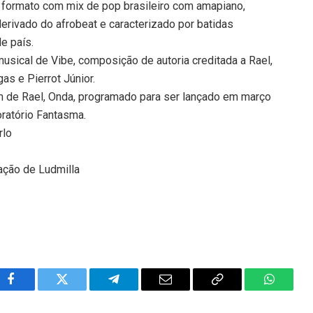
le formato com mix de pop brasileiro com amapiano,
derivado do afrobeat e caracterizado por batidas
e país.
usical de Vibe, composição de autoria creditada a Rael,
gas e Pierrot Júnior.
um de Rael, Onda, programado para ser lançado em março
oratório Fantasma.
rlo
pação de Ludmilla
Facebook
Twitter
Telegram
Email
Copy
WhatsA
Link