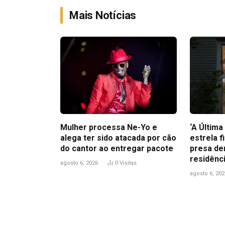
Mais Notícias
Mulher processa Ne-Yo e
‘A Últim
alega ter sido atacada por cão
estrela f
do cantor ao entregar pacote
presa de
residênc
agosto 6, 2026
0
Visitas
agosto 6, 202