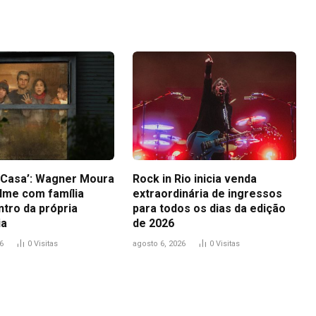
a Casa’: Wagner Moura
Rock in Rio inicia venda
ilme com família
extraordinária de ingressos
ntro da própria
para todos os dias da edição
ia
de 2026
6
0
Visitas
agosto 6, 2026
0
Visitas