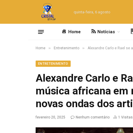
quinta-feira, 6 agosto
Home
Notícias
»
»
Home
Entretenimento
Alexandre Carlo e Rael se
ENTRETENIMENTO
Alexandre Carlo e R
música africana em
novas ondas dos art
fevereiro 20, 2025
Nenhum comentário
1
Visitas