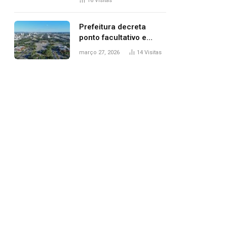
16
Visitas
filhos, diz polícia
Prefeitura decreta
ponto facultativo e
servidores públicos
março 27, 2026
14
Visitas
terão quatro dias de
folga na Semana Santa