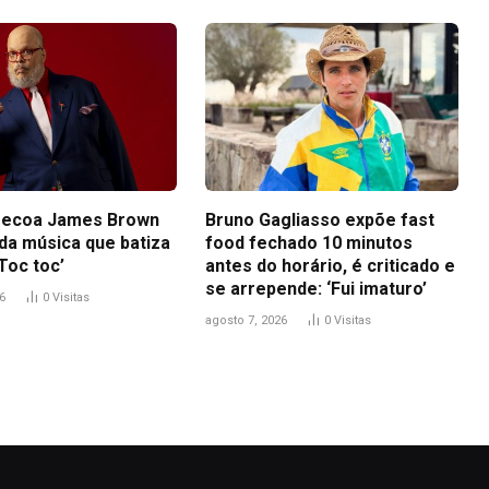
 ecoa James Brown
Bruno Gagliasso expõe fast
 da música que batiza
food fechado 10 minutos
Toc toc’
antes do horário, é criticado e
se arrepende: ‘Fui imaturo’
6
0
Visitas
agosto 7, 2026
0
Visitas