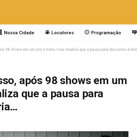
Nossa Cidade
Locutores
Programação
pós 98 shows em um ano e meio, mas sinaliza que a pausa para descanso é tem
esso, após 98 shows em um
liza que a pausa para
ria…