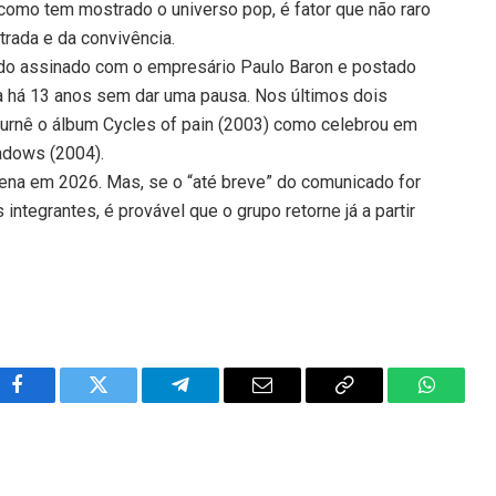
como tem mostrado o universo pop, é fator que não raro
trada e da convivência.
do assinado com o empresário Paulo Baron e postado
va há 13 anos sem dar uma pausa. Nos últimos dois
urnê o álbum Cycles of pain (2003) como celebrou em
adows (2004).
 cena em 2026. Mas, se o “até breve” do comunicado for
s integrantes, é provável que o grupo retorne já a partir
Facebook
Twitter
Telegram
Email
Copy
WhatsA
Link