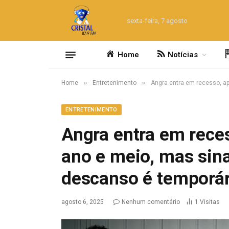
sexta-feira, 7 agosto
Home
Notícias
»
»
Home
Entretenimento
Angra entra em recesso, a
ENTRETENIMENTO
Angra entra em rec
ano e meio, mas sina
descanso é temporá
agosto 6, 2025
Nenhum comentário
1
Visitas