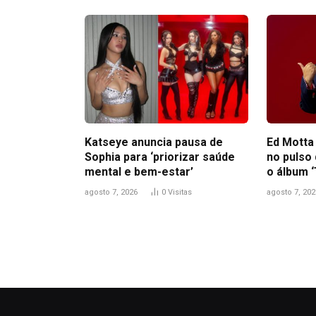
Katseye anuncia pausa de
Ed Motta
Sophia para ‘priorizar saúde
no pulso
mental e bem-estar’
o álbum ‘
agosto 7, 2026
0
Visitas
agosto 7, 202