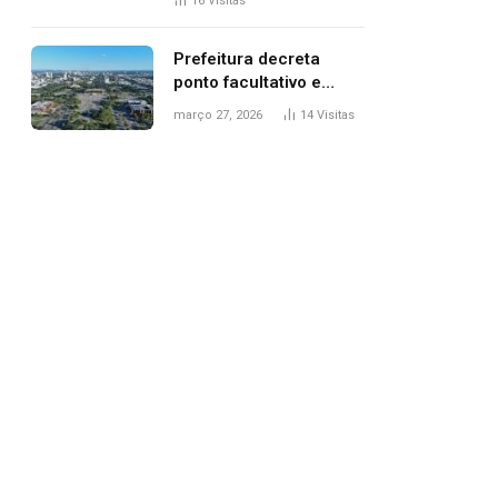
16
Visitas
filhos, diz polícia
Prefeitura decreta
ponto facultativo e
servidores públicos
março 27, 2026
14
Visitas
terão quatro dias de
folga na Semana Santa