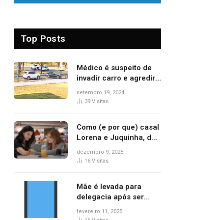
Top Posts
Médico é suspeito de
invadir carro e agredir
delegado aposentado
setembro 19, 2024
durante confusão no
39
Visitas
trânsito
Como (e por que) casal
Lorena e Juquinha, de
‘Três Graças’, ganhou
dezembro 9, 2025
repercussão
16
Visitas
internacional
Mãe é levada para
delegacia após ser
denunciada por maus-
fevereiro 11, 2025
tratos contra dois