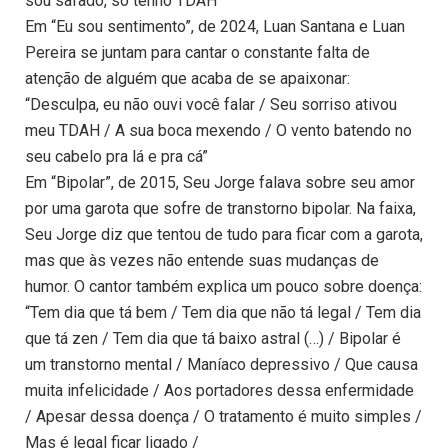
sou safado, só tenho TDAH”
Em “Eu sou sentimento”, de 2024, Luan Santana e Luan
Pereira se juntam para cantar o constante falta de
atenção de alguém que acaba de se apaixonar:
“Desculpa, eu não ouvi você falar / Seu sorriso ativou
meu TDAH / A sua boca mexendo / O vento batendo no
seu cabelo pra lá e pra cá”
Em “Bipolar”, de 2015, Seu Jorge falava sobre seu amor
por uma garota que sofre de transtorno bipolar. Na faixa,
Seu Jorge diz que tentou de tudo para ficar com a garota,
mas que às vezes não entende suas mudanças de
humor. O cantor também explica um pouco sobre doença:
“Tem dia que tá bem / Tem dia que não tá legal / Tem dia
que tá zen / Tem dia que tá baixo astral (…) / Bipolar é
um transtorno mental / Maníaco depressivo / Que causa
muita infelicidade / Aos portadores dessa enfermidade
/ Apesar dessa doença / O tratamento é muito simples /
Mas é legal ficar ligado /