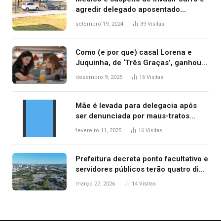
agredir delegado aposentado
durante confusão no trânsito
setembro 19, 2024
39
Visitas
Como (e por que) casal Lorena e
Juquinha, de ‘Três Graças’, ganhou
repercussão internacional
dezembro 9, 2025
16
Visitas
Mãe é levada para delegacia após
ser denunciada por maus-tratos
contra dois filhos, diz polícia
fevereiro 11, 2025
16
Visitas
Prefeitura decreta ponto facultativo e
servidores públicos terão quatro dias
de folga na Semana Santa
março 27, 2026
14
Visitas