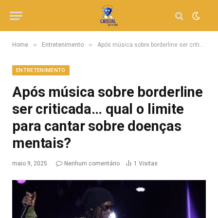
»
»
Home
Entretenimento
Após música sobre borderline ser criticada… qual o limite para cantar sobre doenças mentais?
ENTRETENIMENTO
Após música sobre borderline
ser criticada… qual o limite
para cantar sobre doenças
mentais?
maio 9, 2025
Nenhum comentário
1
Visitas