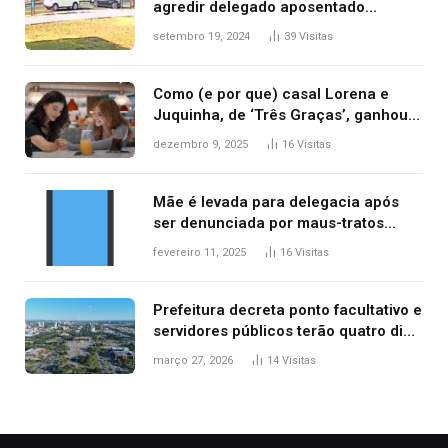
agredir delegado aposentado
durante confusão no trânsito
setembro 19, 2024
39
Visitas
Como (e por que) casal Lorena e
Juquinha, de ‘Três Graças’, ganhou
repercussão internacional
dezembro 9, 2025
16
Visitas
Mãe é levada para delegacia após
ser denunciada por maus-tratos
contra dois filhos, diz polícia
fevereiro 11, 2025
16
Visitas
Prefeitura decreta ponto facultativo e
servidores públicos terão quatro dias
de folga na Semana Santa
março 27, 2026
14
Visitas