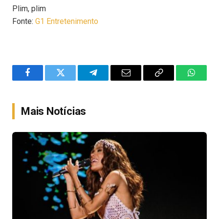
Plim, plim
Fonte:
G1 Entretenimento
Facebook
Twitter
Telegram
Email
Copy
WhatsA
Link
Mais Notícias