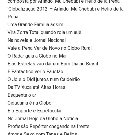
composta por Arlindo, Mu Chebabi e Helio de la Peña.
‘Globalização 2012’ – Arlindo, Mu Chebabi e Helio de la
Peña
Uma Grande Família assim
Vira Zorra Total quando rola um auê
Na novela e Jornal Nacional
Vale a Pena Ver de Novo no Globo Rural
O Radar guia a Globo no Mar
E as Estrelas vão dar um Bom Dia ao Brasil
É Fantástico ver o Faustão
O Jô e o Didi juntos num Caldeirão
Da TV Xuxa até Altas Horas
Esquenta o ar
Cidadania é na Globo
E o Esporte é Espetacular
No Jornal Hoje da Globo a Notícia
Profissão Repórter chegando na frente
Amor e Sexo com Tapas e Beijos