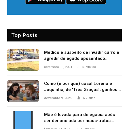
Top Posts
Médico é suspeito de invadir carro e
agredir delegado aposentado
durante confusão no trânsito
setembro 19, 2024
39
Visitas
Como (e por que) casal Lorena e
Juquinha, de ‘Três Graças’, ganhou
repercussão internacional
dezembro 9, 2025
16
Visitas
Mãe é levada para delegacia após
ser denunciada por maus-tratos
contra dois filhos, diz polícia