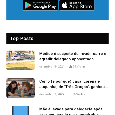
Top Posts
Médico é suspeito de invadir carro e
agredir delegado aposentado
durante confusão no trânsito
setembro 19, 2024
39
Visitas
Como (e por que) casal Lorena e
Juquinha, de ‘Três Graças’, ganhou
repercussão internacional
dezembro 9, 2025
16
Visitas
Mãe é levada para delegacia após
ser denunciada por maus-tratos