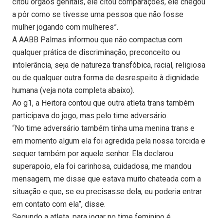
citou órgãos genitais, ele citou comparações, ele chegou
a pôr como se tivesse uma pessoa que não fosse
mulher jogando com mulheres”.
A AABB Palmas informou que não compactua com
qualquer prática de discriminação, preconceito ou
intolerância, seja de natureza transfóbica, racial, religiosa
ou de qualquer outra forma de desrespeito à dignidade
humana (veja nota completa abaixo).
Ao g1, a Heitora contou que outra atleta trans também
participava do jogo, mas pelo time adversário.
“No time adversário também tinha uma menina trans e
em momento algum ela foi agredida pela nossa torcida e
sequer também por aquele senhor. Ela declarou
superapoio, ela foi carinhosa, cuidadosa, me mandou
mensagem, me disse que estava muito chateada com a
situação e que, se eu precisasse dela, eu poderia entrar
em contato com ela”, disse.
Segundo a atleta, para jogar no time feminino é