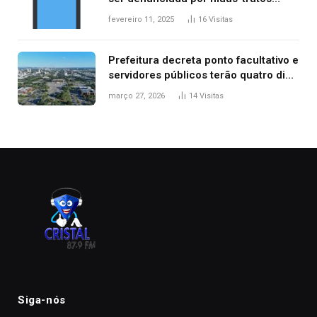
contra dois filhos, diz polícia
fevereiro 11, 2025
16
Visitas
Prefeitura decreta ponto facultativo e
servidores públicos terão quatro dias
de folga na Semana Santa
março 27, 2026
14
Visitas
Siga-nós