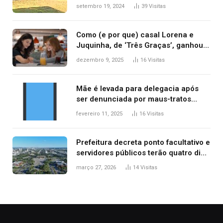
durante confusão no trânsito
setembro 19, 2024
39
Visitas
Como (e por que) casal Lorena e
Juquinha, de ‘Três Graças’, ganhou
repercussão internacional
dezembro 9, 2025
16
Visitas
Mãe é levada para delegacia após
ser denunciada por maus-tratos
contra dois filhos, diz polícia
fevereiro 11, 2025
16
Visitas
Prefeitura decreta ponto facultativo e
servidores públicos terão quatro dias
de folga na Semana Santa
março 27, 2026
14
Visitas