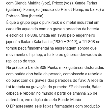
com Glenda Maldita (voz), Prixxx (voz), Xande Farias
(guitarra), Formigão (música do Planet Hemp, no baixo) e
Robson Riva (bateria).
É que o grupo joga o punk rock e o metal industrial em
cadeirão aquecido com os graves pesados da bateria
eletrônica TR-808. Criada em 1980 pelo engenheiro
japonês Ikutaro Kakehashi (1930 – 2017), a TR-808 se
tornou peça fundamental na engrenagem sonora que
movimenta o hip hop, o funk e os gêneros derivados do
rap, caso do trap.
Na prática. a banda 808 Punks mixa guitarras distorcidas
com batida dos baile da pesada, combinando a rebeldia
do punk com os graves dos paredões do funk. A receita
foi testada na gravação do primeiro EP da banda, Bater
cabeça e rebolar, no mundo a partir de amanhã, 26 de
setembro, em edição do selo Bonde Music.
O EP apresenta seis faixas formatadas com produção