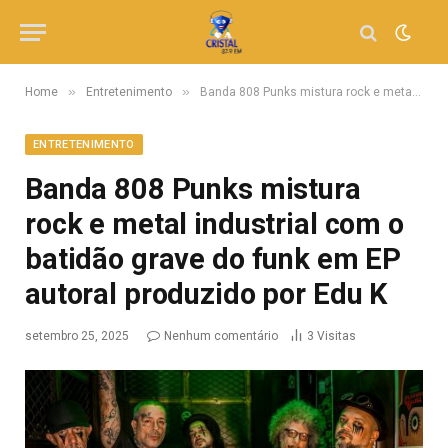
»
»
Home
Entretenimento
Banda 808 Punks mistura rock e metal industrial com o batidão grave do funk em EP autoral produzido por Edu K
ENTRETENIMENTO
Banda 808 Punks mistura
rock e metal industrial com o
batidão grave do funk em EP
autoral produzido por Edu K
setembro 25, 2025
Nenhum comentário
3
Visitas