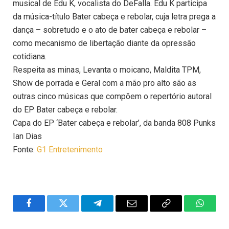
musical de Edu K, vocalista do DeFalla. Edu K participa
da música-título Bater cabeça e rebolar, cuja letra prega a
dança – sobretudo e o ato de bater cabeça e rebolar –
como mecanismo de libertação diante da opressão
cotidiana.
Respeita as minas, Levanta o moicano, Maldita TPM,
Show de porrada e Geral com a mão pro alto são as
outras cinco músicas que compõem o repertório autoral
do EP Bater cabeça e rebolar.
Capa do EP ‘Bater cabeça e rebolar’, da banda 808 Punks
Ian Dias
Fonte:
G1 Entretenimento
Facebook
Twitter
Telegram
Email
Copy
WhatsA
Link