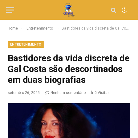
»
»
Home
Entretenimento
Bastidores da vida discreta de Gal Costa são descortinados em duas biografias
ENTRETENIMENTO
Bastidores da vida discreta de
Gal Costa são descortinados
em duas biografias
setembro 26, 2025
Nenhum comentário
0
Visitas