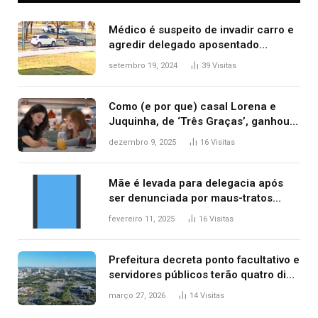
Médico é suspeito de invadir carro e
agredir delegado aposentado
durante confusão no trânsito
setembro 19, 2024
39
Visitas
Como (e por que) casal Lorena e
Juquinha, de ‘Três Graças’, ganhou
repercussão internacional
dezembro 9, 2025
16
Visitas
Mãe é levada para delegacia após
ser denunciada por maus-tratos
contra dois filhos, diz polícia
fevereiro 11, 2025
16
Visitas
Prefeitura decreta ponto facultativo e
servidores públicos terão quatro dias
de folga na Semana Santa
março 27, 2026
14
Visitas