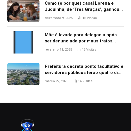
Como (e por que) casal Lorena e
Juquinha, de ‘Três Graças’, ganhou
repercussão internacional
dezembro 9, 2025
16
Visitas
Mãe é levada para delegacia após
ser denunciada por maus-tratos
contra dois filhos, diz polícia
fevereiro 11, 2025
16
Visitas
Prefeitura decreta ponto facultativo e
servidores públicos terão quatro dias
de folga na Semana Santa
março 27, 2026
14
Visitas