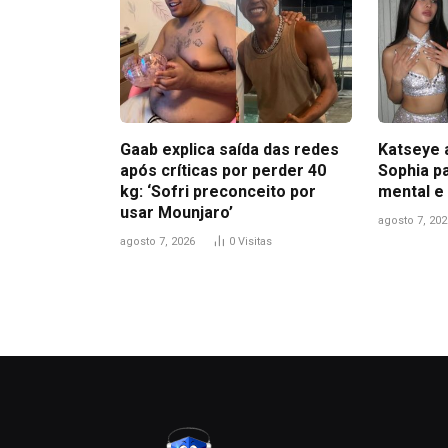
Gaab explica saída das redes
Katseye 
após críticas por perder 40
Sophia pa
kg: ‘Sofri preconceito por
mental e
usar Mounjaro’
agosto 7, 202
agosto 7, 2026
0
Visitas