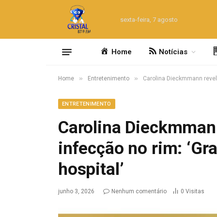
sexta-feira, 7 agosto
Home
Notícias
»
»
Home
Entretenimento
Carolina Dieckmmann revela
ENTRETENIMENTO
Carolina Dieckmmann
infecção no rim: ‘Gr
hospital’
junho 3, 2026
Nenhum comentário
0
Visitas