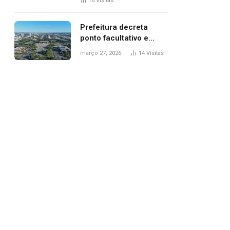
16
Visitas
filhos, diz polícia
Prefeitura decreta
ponto facultativo e
servidores públicos
março 27, 2026
14
Visitas
terão quatro dias de
folga na Semana Santa