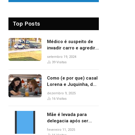
Top Posts
Médico é suspeito de
invadir carro e agredir
delegado aposentado
setembro 19, 2024
durante confusão no
39
Visitas
trânsito
Como (e por que) casal
Lorena e Juquinha, de
‘Três Graças’, ganhou
dezembro 9, 2025
repercussão
16
Visitas
internacional
Mãe é levada para
delegacia após ser
denunciada por maus-
fevereiro 11, 2025
tratos contra dois