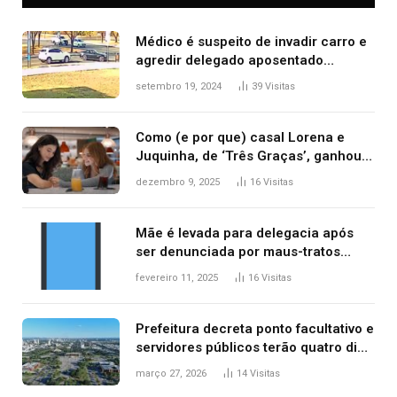
Médico é suspeito de invadir carro e
agredir delegado aposentado
durante confusão no trânsito
setembro 19, 2024
39
Visitas
Como (e por que) casal Lorena e
Juquinha, de ‘Três Graças’, ganhou
repercussão internacional
dezembro 9, 2025
16
Visitas
Mãe é levada para delegacia após
ser denunciada por maus-tratos
contra dois filhos, diz polícia
fevereiro 11, 2025
16
Visitas
Prefeitura decreta ponto facultativo e
servidores públicos terão quatro dias
de folga na Semana Santa
março 27, 2026
14
Visitas