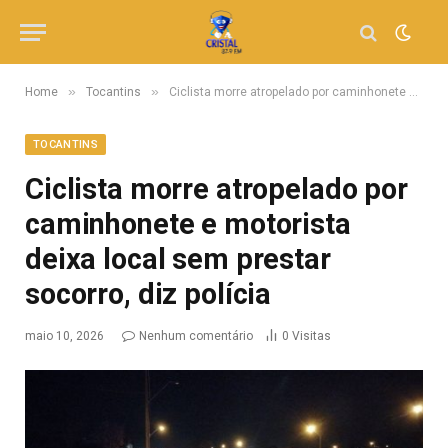
»
»
Home
Tocantins
Ciclista morre atropelado por caminhonete e motorista deixa local sem prestar socorro, diz polícia
TOCANTINS
Ciclista morre atropelado por
caminhonete e motorista
deixa local sem prestar
socorro, diz polícia
maio 10, 2026
Nenhum comentário
0
Visitas