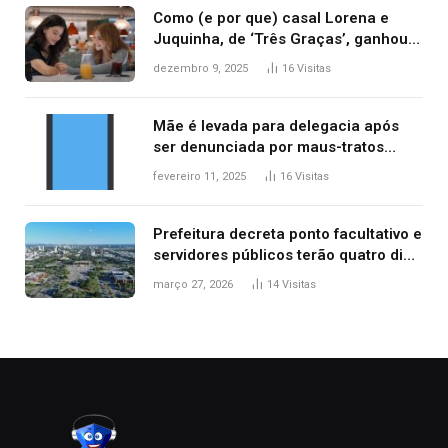
Como (e por que) casal Lorena e
Juquinha, de ‘Três Graças’, ganhou
repercussão internacional
dezembro 9, 2025
16
Visitas
Mãe é levada para delegacia após
ser denunciada por maus-tratos
contra dois filhos, diz polícia
fevereiro 11, 2025
16
Visitas
Prefeitura decreta ponto facultativo e
servidores públicos terão quatro dias
de folga na Semana Santa
março 27, 2026
14
Visitas