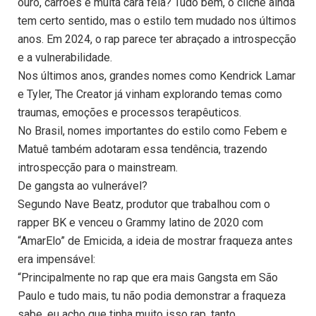
ouro, carrões e muita cara feia? Tudo bem, o clichê ainda
tem certo sentido, mas o estilo tem mudado nos últimos
anos. Em 2024, o rap parece ter abraçado a introspecção
e a vulnerabilidade.
Nos últimos anos, grandes nomes como Kendrick Lamar
e Tyler, The Creator já vinham explorando temas como
traumas, emoções e processos terapêuticos.
No Brasil, nomes importantes do estilo como Febem e
Matuê também adotaram essa tendência, trazendo
introspecção para o mainstream.
De gangsta ao vulnerável?
Segundo Nave Beatz, produtor que trabalhou com o
rapper BK e venceu o Grammy latino de 2020 com
“AmarElo” de Emicida, a ideia de mostrar fraqueza antes
era impensável:
“Principalmente no rap que era mais Gangsta em São
Paulo e tudo mais, tu não podia demonstrar a fraqueza
sabe, eu acho que tinha muito isso rap, tanto