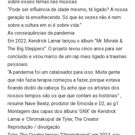
sobre esses temas nas músicas:
“Pode ser influência de idade mesmo, tá ligado? A nossa
geração tá envelhecendo. Só que às vezes não é nem
sobre a cultura em si é sobre vida.”
As consequências da pandemia
Em 2022, Kendrick Lamar lançou o álbum “Mr. Morale &
The Big Steppers”. O projeto levou cinco anos para ser
concluído e virou marco de um rap mais ligado a traumas
pessoais.
“A pandemia foi um catalisador para isso. Muita gente
que não fazia terapia começou a fazer, porque estava
ficando dodói da cabeça. Eu acho que os artistas dos
nossos tempos são os que que contam as histórias” ,
resume Nave Beatz, produtor de Emicida e D2, ao g1.
Montagem das capas dos álbuns ‘GNX’ de Kendrick
Lamar e ‘Chromakopia’ de Tyler, The Creator
Reprodução / divulgação
Tyler, The Creator lançou “Chromakopia” em 2024, seu