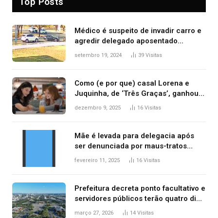
Top Posts
Médico é suspeito de invadir carro e
agredir delegado aposentado
durante confusão no trânsito
setembro 19, 2024
39
Visitas
Como (e por que) casal Lorena e
Juquinha, de ‘Três Graças’, ganhou
repercussão internacional
dezembro 9, 2025
16
Visitas
Mãe é levada para delegacia após
ser denunciada por maus-tratos
contra dois filhos, diz polícia
fevereiro 11, 2025
16
Visitas
Prefeitura decreta ponto facultativo e
servidores públicos terão quatro dias
de folga na Semana Santa
março 27, 2026
14
Visitas