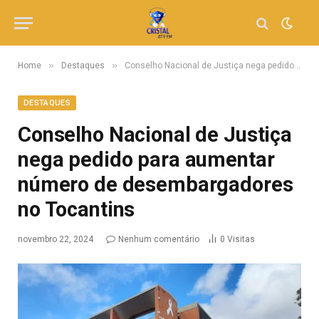
»
»
Home
Destaques
Conselho Nacional de Justiça nega pedido para aumentar número de desembargadores no Tocantins
DESTAQUES
Conselho Nacional de Justiça
nega pedido para aumentar
número de desembargadores
no Tocantins
novembro 22, 2024
Nenhum comentário
0
Visitas