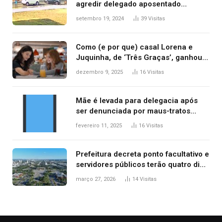
agredir delegado aposentado
durante confusão no trânsito
setembro 19, 2024
39
Visitas
Como (e por que) casal Lorena e
Juquinha, de ‘Três Graças’, ganhou
repercussão internacional
dezembro 9, 2025
16
Visitas
Mãe é levada para delegacia após
ser denunciada por maus-tratos
contra dois filhos, diz polícia
fevereiro 11, 2025
16
Visitas
Prefeitura decreta ponto facultativo e
servidores públicos terão quatro dias
de folga na Semana Santa
março 27, 2026
14
Visitas