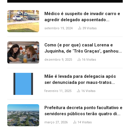
Médico é suspeito de invadir carro e
agredir delegado aposentado
durante confusão no trânsito
setembro 19, 2024
39
Visitas
Como (e por que) casal Lorena e
Juquinha, de ‘Três Graças’, ganhou
repercussão internacional
dezembro 9, 2025
16
Visitas
Mãe é levada para delegacia após
ser denunciada por maus-tratos
contra dois filhos, diz polícia
fevereiro 11, 2025
16
Visitas
Prefeitura decreta ponto facultativo e
servidores públicos terão quatro dias
de folga na Semana Santa
março 27, 2026
14
Visitas