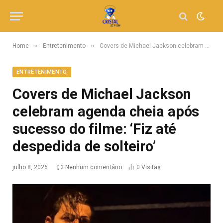
»
»
Home
Entretenimento
Covers de Michael Jackson celebram agenda cheia após sucesso do filme: ‘Fiz até despedida de solteiro’
ENTRETENIMENTO
Covers de Michael Jackson
celebram agenda cheia após
sucesso do filme: ‘Fiz até
despedida de solteiro’
julho 8, 2026
Nenhum comentário
0
Visitas