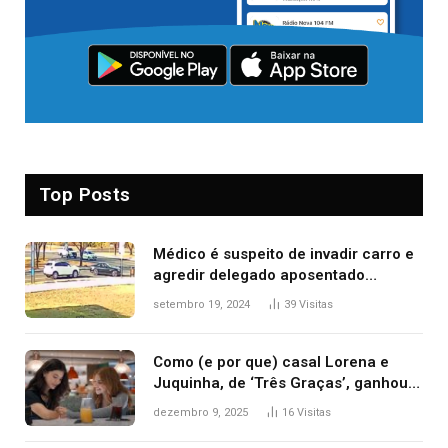
Top Posts
Médico é suspeito de invadir carro e
agredir delegado aposentado
durante confusão no trânsito
setembro 19, 2024
39
Visitas
Como (e por que) casal Lorena e
Juquinha, de ‘Três Graças’, ganhou
repercussão internacional
dezembro 9, 2025
16
Visitas