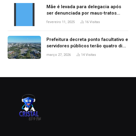
Mãe é levada para delegacia após
ser denunciada por maus-tratos
contra dois filhos, diz polícia
fevereiro 11, 2025
16
Visitas
Prefeitura decreta ponto facultativo e
servidores públicos terão quatro dias
de folga na Semana Santa
março 27, 2026
14
Visitas