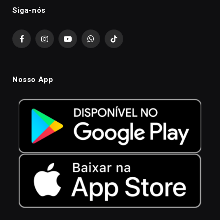
Siga-nós
Facebook
Instagram
YouTube
WhatsApp
TikTok
Nosso App