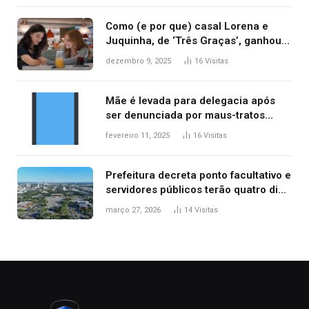
Como (e por que) casal Lorena e
Juquinha, de ‘Três Graças’, ganhou
repercussão internacional
dezembro 9, 2025
16
Visitas
Mãe é levada para delegacia após
ser denunciada por maus-tratos
contra dois filhos, diz polícia
fevereiro 11, 2025
16
Visitas
Prefeitura decreta ponto facultativo e
servidores públicos terão quatro dias
de folga na Semana Santa
março 27, 2026
14
Visitas