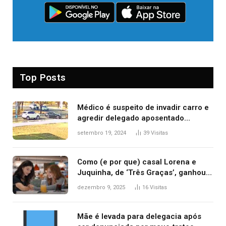
Top Posts
Médico é suspeito de invadir carro e
agredir delegado aposentado
durante confusão no trânsito
setembro 19, 2024
39
Visitas
Como (e por que) casal Lorena e
Juquinha, de ‘Três Graças’, ganhou
repercussão internacional
dezembro 9, 2025
16
Visitas
Mãe é levada para delegacia após