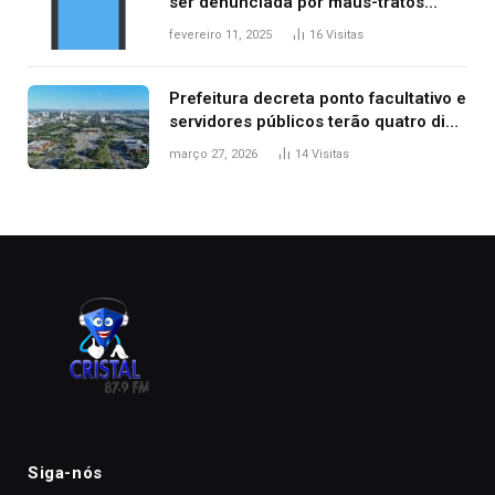
ser denunciada por maus-tratos
contra dois filhos, diz polícia
fevereiro 11, 2025
16
Visitas
Prefeitura decreta ponto facultativo e
servidores públicos terão quatro dias
de folga na Semana Santa
março 27, 2026
14
Visitas
Siga-nós