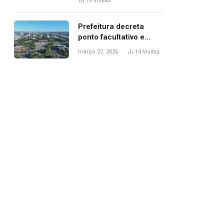
16
Visitas
filhos, diz polícia
Prefeitura decreta
ponto facultativo e
servidores públicos
março 27, 2026
14
Visitas
terão quatro dias de
folga na Semana Santa