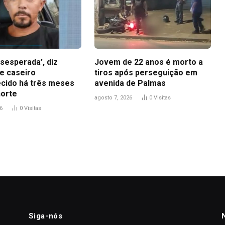
sesperada’, diz
Jovem de 22 anos é morto a
e caseiro
tiros após perseguição em
cido há três meses
avenida de Palmas
orte
agosto 7, 2026
0
Visitas
6
0
Visitas
Siga-nós