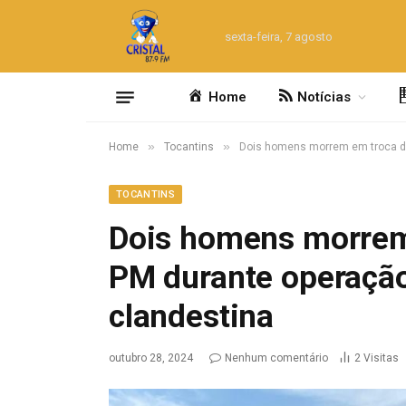
sexta-feira, 7 agosto
Home
Notícias
»
»
Home
Tocantins
Dois homens morrem em troca de 
TOCANTINS
Dois homens morrem 
PM durante operação
clandestina
outubro 28, 2024
Nenhum comentário
2
Visitas