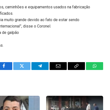
ros, caminhões e equipamentos usados na fabricação
ficados.
ia muito grande devido ao fato de estar sendo
ternacional”, disse o Coronel.
a de galpão
ns.
Facebook
Twitter
Telegram
Email
Copy
WhatsA
Link