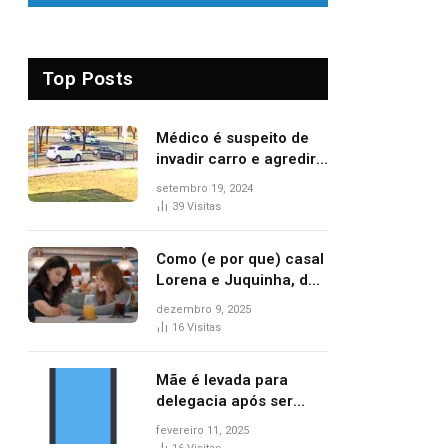
Top Posts
Médico é suspeito de
invadir carro e agredir
delegado aposentado
setembro 19, 2024
durante confusão no
39
Visitas
trânsito
Como (e por que) casal
Lorena e Juquinha, de
‘Três Graças’, ganhou
dezembro 9, 2025
repercussão
16
Visitas
internacional
Mãe é levada para
delegacia após ser
denunciada por maus-
fevereiro 11, 2025
tratos contra dois