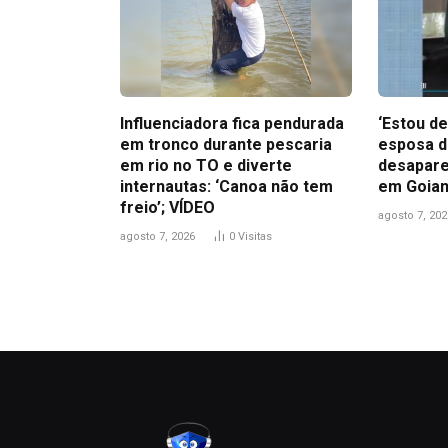
Influenciadora fica pendurada
‘Estou de
em tronco durante pescaria
esposa d
em rio no TO e diverte
desapare
internautas: ‘Canoa não tem
em Goian
freio’; VÍDEO
agosto 7, 202
agosto 7, 2026
0
Visitas