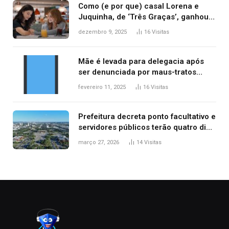
Como (e por que) casal Lorena e
Juquinha, de ‘Três Graças’, ganhou
repercussão internacional
dezembro 9, 2025
16
Visitas
Mãe é levada para delegacia após
ser denunciada por maus-tratos
contra dois filhos, diz polícia
fevereiro 11, 2025
16
Visitas
Prefeitura decreta ponto facultativo e
servidores públicos terão quatro dias
de folga na Semana Santa
março 27, 2026
14
Visitas