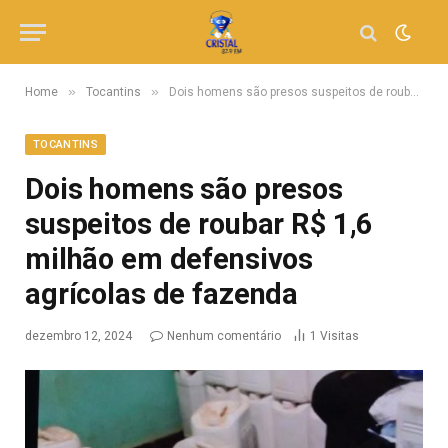
»
»
Home
Tocantins
Dois homens são presos suspeitos de roubar R$ 1,6 milhão em defensivos agrícolas de fazenda
TOCANTINS
Dois homens são presos
suspeitos de roubar R$ 1,6
milhão em defensivos
agrícolas de fazenda
dezembro 12, 2024
Nenhum comentário
1
Visitas