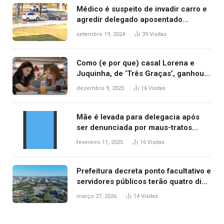
Médico é suspeito de invadir carro e
agredir delegado aposentado
durante confusão no trânsito
setembro 19, 2024
39
Visitas
Como (e por que) casal Lorena e
Juquinha, de ‘Três Graças’, ganhou
repercussão internacional
dezembro 9, 2025
16
Visitas
Mãe é levada para delegacia após
ser denunciada por maus-tratos
contra dois filhos, diz polícia
fevereiro 11, 2025
16
Visitas
Prefeitura decreta ponto facultativo e
servidores públicos terão quatro dias
de folga na Semana Santa
março 27, 2026
14
Visitas