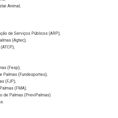
tar Animal;
:
ação de Serviços Públicos (ARP);
almas (Agtec);
 (ATCP);
mas (Fesp);
de Palmas (Fundesportes);
as (FJP);
 Palmas (FMA);
pio de Palmas (PreviPalmas).
ns.