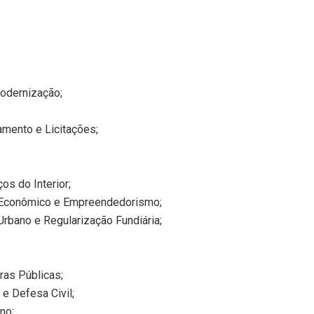
Modernização;
amento e Licitações;
os do Interior;
o Econômico e Empreendedorismo;
rbano e Regularização Fundiária;
bras Públicas;
e Defesa Civil;
no;