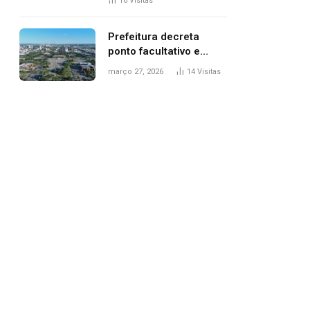
16
Visitas
filhos, diz polícia
Prefeitura decreta
ponto facultativo e
servidores públicos
março 27, 2026
14
Visitas
terão quatro dias de
folga na Semana Santa