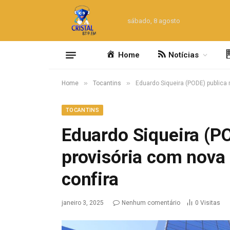
sábado, 8 agosto
Home
Notícias
»
»
Home
Tocantins
Eduardo Siqueira (PODE) publica 
TOCANTINS
Eduardo Siqueira (P
provisória com nova 
confira
janeiro 3, 2025
Nenhum comentário
0
Visitas