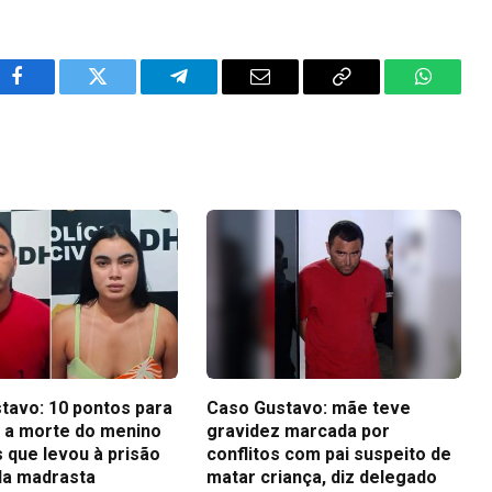
Facebook
Twitter
Telegram
Email
Copy
WhatsA
Link
tavo: 10 pontos para
Caso Gustavo: mãe teve
 a morte do menino
gravidez marcada por
 que levou à prisão
conflitos com pai suspeito de
 da madrasta
matar criança, diz delegado