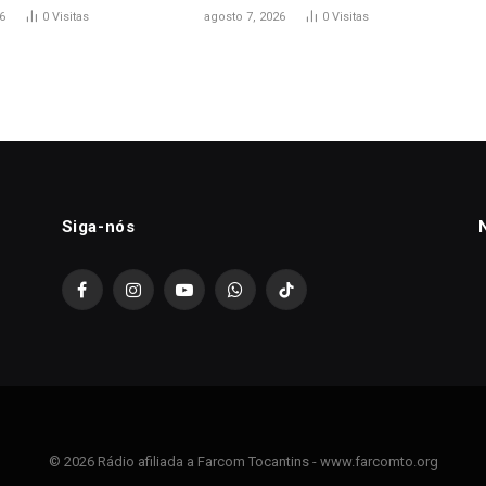
6
0
Visitas
agosto 7, 2026
0
Visitas
Siga-nós
Facebook
Instagram
YouTube
WhatsApp
TikTok
© 2026 Rádio afiliada a Farcom Tocantins - www.farcomto.org