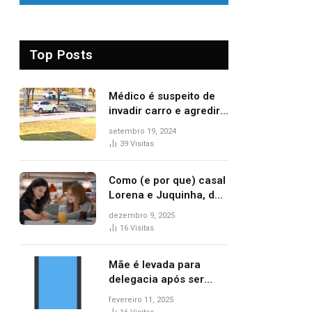
Top Posts
Médico é suspeito de
invadir carro e agredir
delegado aposentado
setembro 19, 2024
durante confusão no
39
Visitas
trânsito
Como (e por que) casal
Lorena e Juquinha, de
‘Três Graças’, ganhou
dezembro 9, 2025
repercussão
16
Visitas
internacional
Mãe é levada para
delegacia após ser
denunciada por maus-
fevereiro 11, 2025
tratos contra dois