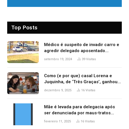
Top Posts
Médico é suspeito de invadir carro e
agredir delegado aposentado
durante confusão no trânsito
setembro 19, 2024
39
Visitas
Como (e por que) casal Lorena e
Juquinha, de ‘Três Graças’, ganhou
repercussão internacional
dezembro 9, 2025
16
Visitas
Mãe é levada para delegacia após
ser denunciada por maus-tratos
contra dois filhos, diz polícia
fevereiro 11, 2025
16
Visitas