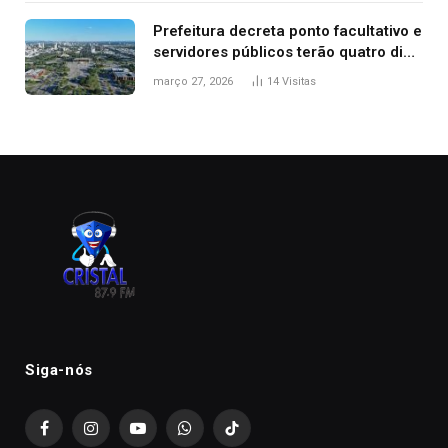
Prefeitura decreta ponto facultativo e
servidores públicos terão quatro dias
de folga na Semana Santa
março 27, 2026
14
Visitas
Siga-nós
Facebook
Instagram
YouTube
WhatsApp
TikTok