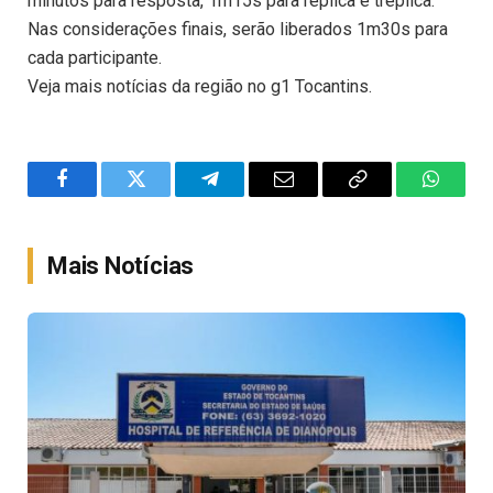
minutos para resposta, 1m15s para réplica e tréplica.
Nas considerações finais, serão liberados 1m30s para
cada participante.
Veja mais notícias da região no g1 Tocantins.
Facebook
Twitter
Telegram
Email
Copy
WhatsA
Link
Mais Notícias