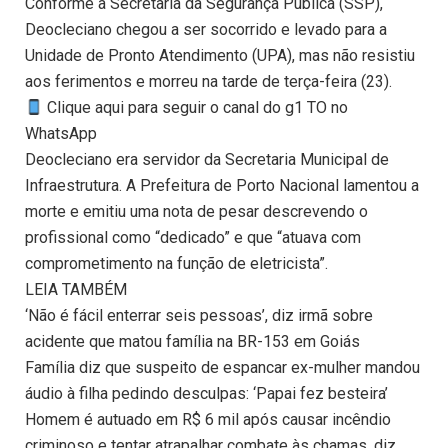
Conforme a Secretaria da Segurança Pública (SSP),
Deocleciano chegou a ser socorrido e levado para a
Unidade de Pronto Atendimento (UPA), mas não resistiu
aos ferimentos e morreu na tarde de terça-feira (23).
Clique aqui para seguir o canal do g1 TO no
WhatsApp
Deocleciano era servidor da Secretaria Municipal de
Infraestrutura. A Prefeitura de Porto Nacional lamentou a
morte e emitiu uma nota de pesar descrevendo o
profissional como “dedicado” e que “atuava com
comprometimento na função de eletricista”.
LEIA TAMBÉM
‘Não é fácil enterrar seis pessoas’, diz irmã sobre
acidente que matou família na BR-153 em Goiás
Família diz que suspeito de espancar ex-mulher mandou
áudio à filha pedindo desculpas: ‘Papai fez besteira’
Homem é autuado em R$ 6 mil após causar incêndio
criminoso e tentar atrapalhar combate às chamas, diz