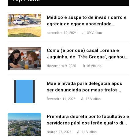
Médico é suspeito de invadir carro e
agredir delegado aposentado
durante confusão no trânsito
setembro 19, 2024
39
Visitas
Como (e por que) casal Lorena e
Juquinha, de ‘Três Graças’, ganhou
repercussão internacional
dezembro 9, 2025
16
Visitas
Mãe é levada para delegacia após
ser denunciada por maus-tratos
contra dois filhos, diz polícia
fevereiro 11, 2025
16
Visitas
Prefeitura decreta ponto facultativo e
servidores públicos terão quatro dias
de folga na Semana Santa
março 27, 2026
14
Visitas