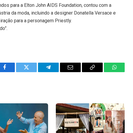
ndos para a Elton John AIDS Foundation, contou com a
stria da moda, incluindo a designer Donatella Versace e
piração para a personagem Priestly.
do”.
Facebook
Twitter
Telegram
Email
Copy
WhatsA
Link