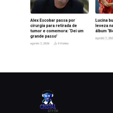
Alex Escobar passa por
Lucina bu
cirurgia para retirada de
leveza n
tumor e comemora: ‘Dei um
álbum ‘B
grande passo’
agosto 7, 202
agosto 7, 2026
0
Visitas