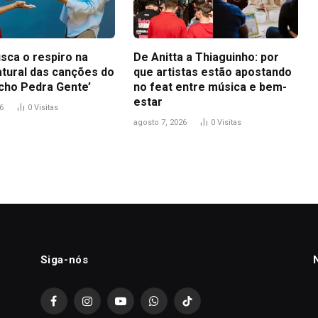
sca o respiro na
De Anitta a Thiaguinho: por
atural das canções do
que artistas estão apostando
icho Pedra Gente’
no feat entre música e bem-
estar
6
0
Visitas
agosto 7, 2026
0
Visitas
Siga-nós
Facebook
Instagram
YouTube
WhatsApp
TikTok