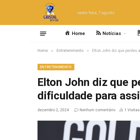
sexta-feira, 7 agosto
Home
Notícias
»
»
Home
Entretenimento
Elton John diz que perdeu a
ENTRETENIMENTO
Elton John diz que p
dificuldade para ass
dezembro 2, 2024
Nenhum comentário
1
Visitas