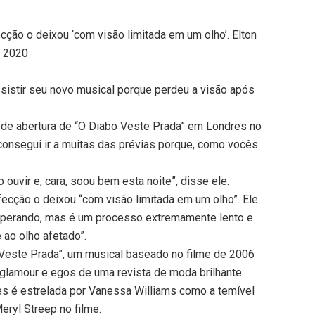
ção o deixou ‘com visão limitada em um olho’. Elton
o 2020
ssistir seu novo musical porque perdeu a visão após
 de abertura de “O Diabo Veste Prada” em Londres no
consegui ir a muitas das prévias porque, como vocês
o ouvir e, cara, soou bem esta noite”, disse ele.
ecção o deixou “com visão limitada em um olho”. Ele
uperando, mas é um processo extremamente lento e
 ao olho afetado”.
 Veste Prada”, um musical baseado no filme de 2006
glamour e egos de uma revista de moda brilhante.
s é estrelada por Vanessa Williams como a temível
Meryl Streep no filme.