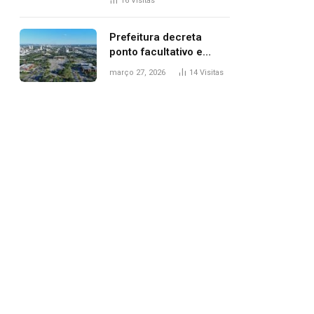
16
Visitas
filhos, diz polícia
Prefeitura decreta
ponto facultativo e
servidores públicos
março 27, 2026
14
Visitas
terão quatro dias de
folga na Semana Santa