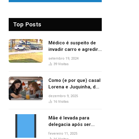
Top Posts
Médico é suspeito de
invadir carro e agredir
delegado aposentado
setembro 19, 2024
durante confusão no
39
Visitas
trânsito
Como (e por que) casal
Lorena e Juquinha, de
‘Três Graças’, ganhou
dezembro 9, 2025
repercussão
16
Visitas
internacional
Mãe é levada para
delegacia após ser
denunciada por maus-
fevereiro 11, 2025
tratos contra dois