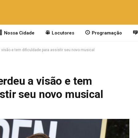
Nossa Cidade
Locutores
Programação
 visão e tem dificuldade para assistir seu novo musical
erdeu a visão e tem
istir seu novo musical