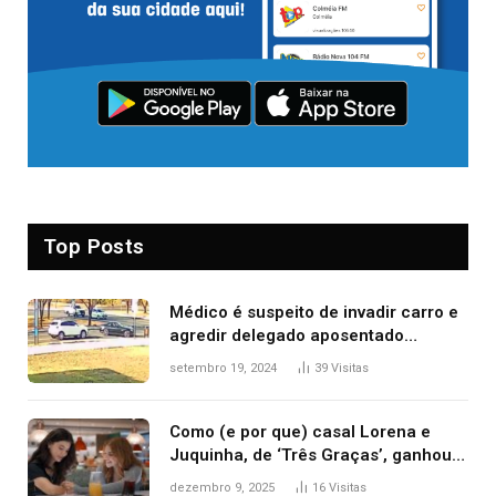
Top Posts
Médico é suspeito de invadir carro e
agredir delegado aposentado
durante confusão no trânsito
setembro 19, 2024
39
Visitas
Como (e por que) casal Lorena e
Juquinha, de ‘Três Graças’, ganhou
repercussão internacional
dezembro 9, 2025
16
Visitas