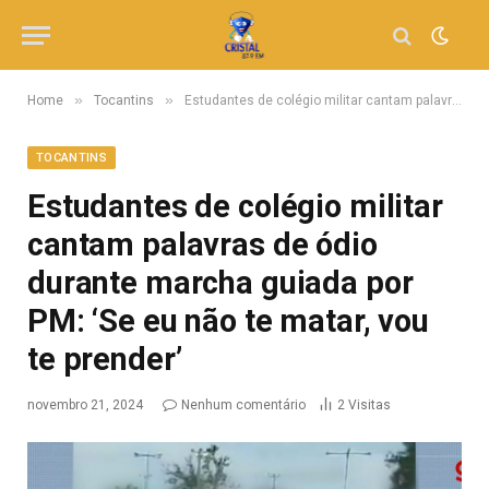
»
»
Home
Tocantins
Estudantes de colégio militar cantam palavras de ódio durante marcha guiada por PM: ‘Se eu não te matar, vou te prender’
TOCANTINS
Estudantes de colégio militar
cantam palavras de ódio
durante marcha guiada por
PM: ‘Se eu não te matar, vou
te prender’
novembro 21, 2024
Nenhum comentário
2
Visitas