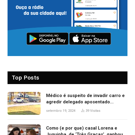
Top Posts
Médico é suspeito de invadir carro e
agredir delegado aposentado
durante confusão no trânsito
setembro 19, 2024
39
Visitas
Como (e por que) casal Lorena e
Juquinha, de ‘Três Graças’, ganhou