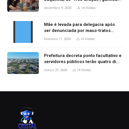
repercussão internacional
dezembro 9, 2025
16
Visitas
Mãe é levada para delegacia após
ser denunciada por maus-tratos
contra dois filhos, diz polícia
fevereiro 11, 2025
16
Visitas
Prefeitura decreta ponto facultativo e
servidores públicos terão quatro dias
de folga na Semana Santa
março 27, 2026
14
Visitas