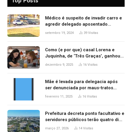
Top Posts
Médico é suspeito de invadir carro e
agredir delegado aposentado
durante confusão no trânsito
setembro 19, 2024
39
Visitas
Como (e por que) casal Lorena e
Juquinha, de ‘Três Graças’, ganhou
repercussão internacional
dezembro 9, 2025
16
Visitas
Mãe é levada para delegacia após
ser denunciada por maus-tratos
contra dois filhos, diz polícia
fevereiro 11, 2025
16
Visitas
Prefeitura decreta ponto facultativo e
servidores públicos terão quatro dias
de folga na Semana Santa
março 27, 2026
14
Visitas