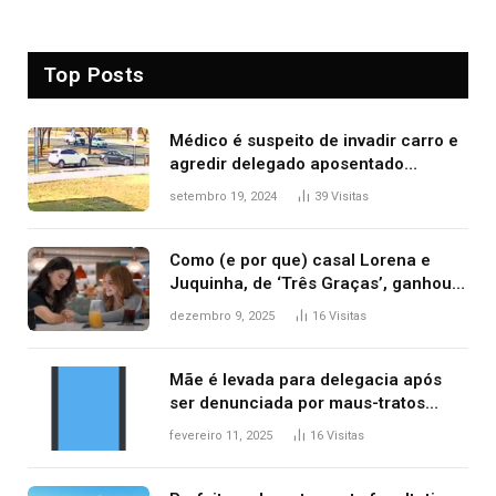
Top Posts
Médico é suspeito de invadir carro e
agredir delegado aposentado
durante confusão no trânsito
setembro 19, 2024
39
Visitas
Como (e por que) casal Lorena e
Juquinha, de ‘Três Graças’, ganhou
repercussão internacional
dezembro 9, 2025
16
Visitas
Mãe é levada para delegacia após
ser denunciada por maus-tratos
contra dois filhos, diz polícia
fevereiro 11, 2025
16
Visitas