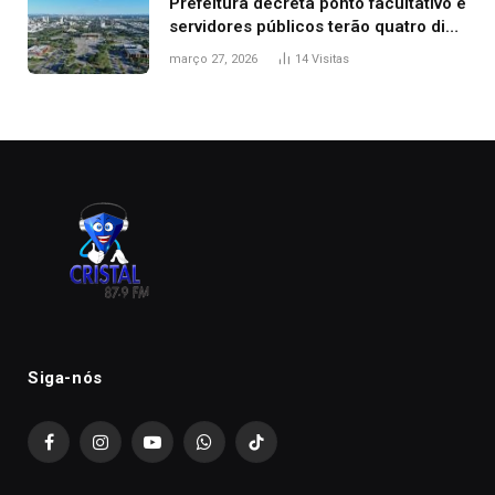
Prefeitura decreta ponto facultativo e
servidores públicos terão quatro dias
de folga na Semana Santa
março 27, 2026
14
Visitas
Siga-nós
Facebook
Instagram
YouTube
WhatsApp
TikTok