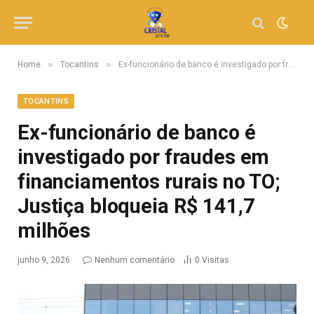
»
»
Home
Tocantins
Ex-funcionário de banco é investigado por fraudes em financiamentos rurais no TO; Justiça bloqueia R$ 141,7 milhões
TOCANTINS
Ex-funcionário de banco é
investigado por fraudes em
financiamentos rurais no TO;
Justiça bloqueia R$ 141,7
milhões
junho 9, 2026
Nenhum comentário
0
Visitas