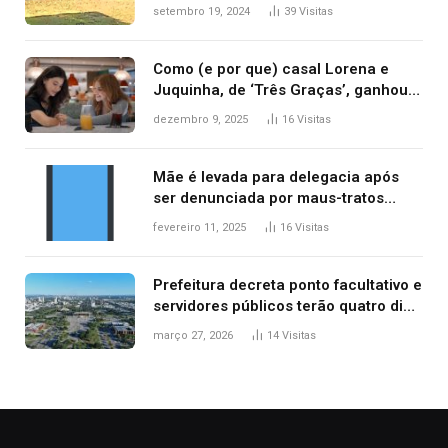
durante confusão no trânsito
setembro 19, 2024
39
Visitas
Como (e por que) casal Lorena e
Juquinha, de ‘Três Graças’, ganhou
repercussão internacional
dezembro 9, 2025
16
Visitas
Mãe é levada para delegacia após
ser denunciada por maus-tratos
contra dois filhos, diz polícia
fevereiro 11, 2025
16
Visitas
Prefeitura decreta ponto facultativo e
servidores públicos terão quatro dias
de folga na Semana Santa
março 27, 2026
14
Visitas