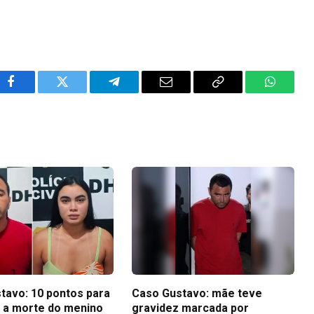
Facebook
Twitter
Telegram
Email
Copy
WhatsA
Link
tavo: 10 pontos para
Caso Gustavo: mãe teve
 a morte do menino
gravidez marcada por