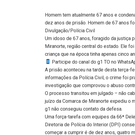
Homem tem atualmente 67 anos e condenaç
dez anos de prisão. Homem de 67 anos fo
Divulgação/Polícia Civil
Um idoso de 67 anos, foragido da justiça 
Miranorte, região central do estado. Ele 
criança que na época tinha apenas cinco a
Participe do canal do g1 TO no WhatsApp
A prisão aconteceu na tarde desta terça-f
informações da Polícia Civil, o crime foi 
investigação que comprovou o abuso contra
O processo transitou em julgado – não ca
juízo da Comarca de Miranorte expediu o m
g1 não conseguiu contato da defesa.
Uma força-tarefa com equipes da 66ª Delega
Diretoria de Polícia do Interior (DPI) cons
começar a cumprir é de dez anos, quatro m