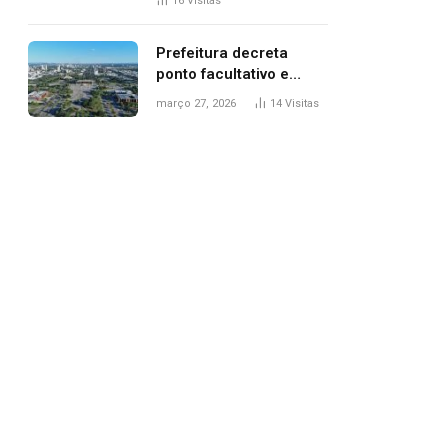
16
Visitas
filhos, diz polícia
Prefeitura decreta
ponto facultativo e
servidores públicos
março 27, 2026
14
Visitas
terão quatro dias de
folga na Semana Santa