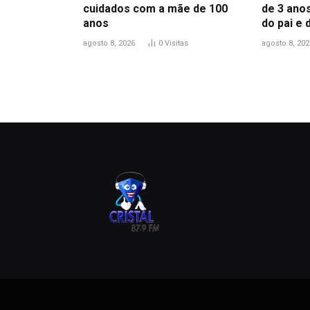
cuidados com a mãe de 100
de 3 anos
anos
do pai e
agosto 8, 2026
0
Visitas
agosto 8, 202