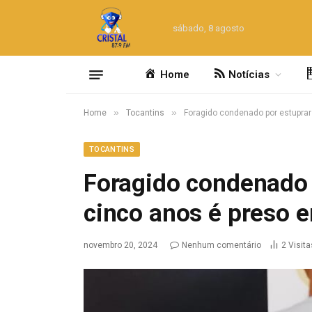
sábado, 8 agosto
Home
Notícias
»
»
Home
Tocantins
Foragido condenado por estuprar 
TOCANTINS
Foragido condenado 
cinco anos é preso e
novembro 20, 2024
Nenhum comentário
2
Visita