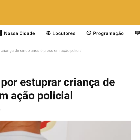
Nossa Cidade
Locutores
Programação
criança de cinco anos é preso em ação policial
por estuprar criança de
m ação policial
s