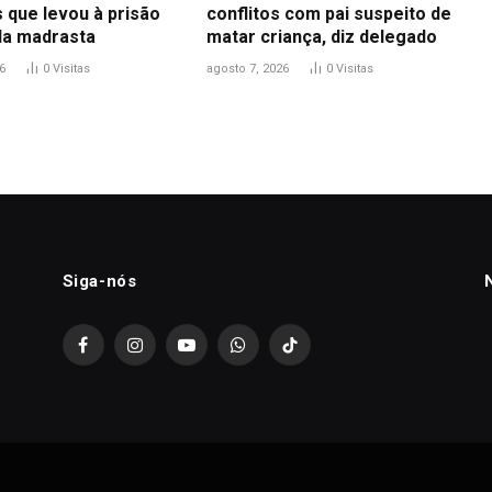
 que levou à prisão
conflitos com pai suspeito de
 da madrasta
matar criança, diz delegado
6
0
Visitas
agosto 7, 2026
0
Visitas
Siga-nós
Facebook
Instagram
YouTube
WhatsApp
TikTok