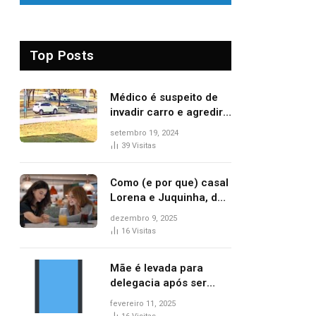
Top Posts
Médico é suspeito de
invadir carro e agredir
delegado aposentado
setembro 19, 2024
durante confusão no
39
Visitas
trânsito
Como (e por que) casal
Lorena e Juquinha, de
‘Três Graças’, ganhou
dezembro 9, 2025
repercussão
16
Visitas
internacional
Mãe é levada para
delegacia após ser
denunciada por maus-
fevereiro 11, 2025
tratos contra dois