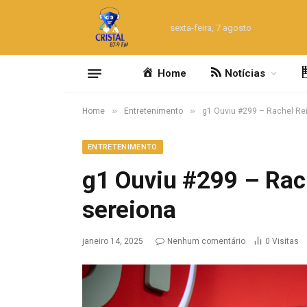
sexta-feira, 7 agosto
Home
Notícias
»
»
Home
Entretenimento
g1 Ouviu #299 – Rachel Rei
ENTRETENIMENTO
g1 Ouviu #299 – Rach
sereiona
janeiro 14, 2025
Nenhum comentário
0
Visitas