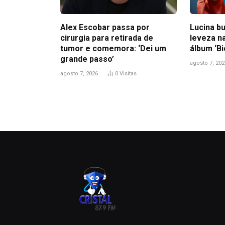
Alex Escobar passa por
Lucina bu
cirurgia para retirada de
leveza n
tumor e comemora: ‘Dei um
álbum ‘B
grande passo’
agosto 7, 202
agosto 7, 2026
0
Visitas