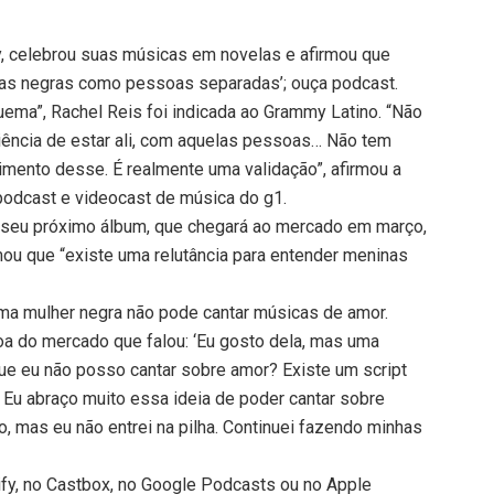
y, celebrou suas músicas em novelas e afirmou que
inas negras como pessoas separadas’; ouça podcast.
ema”, Rachel Reis foi indicada ao Grammy Latino. “Não
iência de estar ali, com aquelas pessoas… Não tem
imento desse. É realmente uma validação”, afirmou a
 podcast e videocast de música do g1.
 seu próximo álbum, que chegará ao mercado em março,
ou que “existe uma relutância para entender meninas
 uma mulher negra não pode cantar músicas de amor.
a do mercado que falou: ‘Eu gosto dela, mas uma
ue eu não posso cantar sobre amor? Existe um script
 Eu abraço muito essa ideia de poder cantar sobre
, mas eu não entrei na pilha. Continuei fazendo minhas
ify, no Castbox, no Google Podcasts ou no Apple