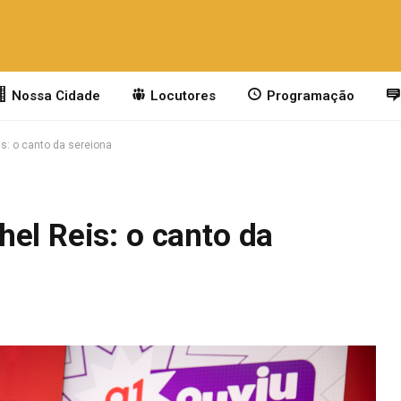
Nossa Cidade
Locutores
Programação
s: o canto da sereiona
el Reis: o canto da