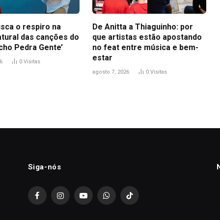
sca o respiro na
De Anitta a Thiaguinho: por
atural das canções do
que artistas estão apostando
icho Pedra Gente’
no feat entre música e bem-
estar
6
0
Visitas
agosto 7, 2026
0
Visitas
Siga-nós
Facebook
Instagram
YouTube
WhatsApp
TikTok