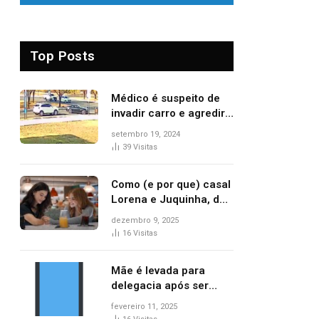
Top Posts
Médico é suspeito de
invadir carro e agredir
delegado aposentado
setembro 19, 2024
durante confusão no
39
Visitas
trânsito
Como (e por que) casal
Lorena e Juquinha, de
‘Três Graças’, ganhou
dezembro 9, 2025
repercussão
16
Visitas
internacional
Mãe é levada para
delegacia após ser
denunciada por maus-
fevereiro 11, 2025
tratos contra dois