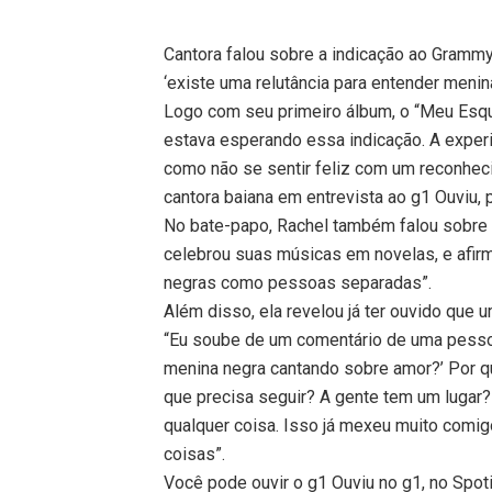
Cantora falou sobre a indicação ao Gramm
‘existe uma relutância para entender men
Logo com seu primeiro álbum, o “Meu Esqu
estava esperando essa indicação. A exper
como não se sentir feliz com um reconhec
cantora baiana em entrevista ao g1 Ouviu,
No bate-papo, Rachel também falou sobre
celebrou suas músicas em novelas, e afirm
negras como pessoas separadas”.
Além disso, ela revelou já ter ouvido que
“Eu soube de um comentário de uma pesso
menina negra cantando sobre amor?’ Por q
que precisa seguir? A gente tem um lugar?
qualquer coisa. Isso já mexeu muito comigo
coisas”.
Você pode ouvir o g1 Ouviu no g1, no Spot