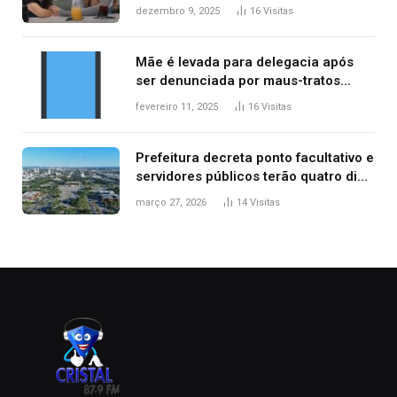
repercussão internacional
dezembro 9, 2025
16
Visitas
Mãe é levada para delegacia após
ser denunciada por maus-tratos
contra dois filhos, diz polícia
fevereiro 11, 2025
16
Visitas
Prefeitura decreta ponto facultativo e
servidores públicos terão quatro dias
de folga na Semana Santa
março 27, 2026
14
Visitas