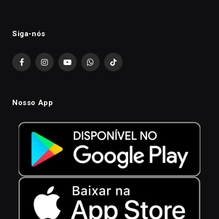
Siga-nós
Facebook
Instagram
YouTube
WhatsApp
TikTok
Nosso App