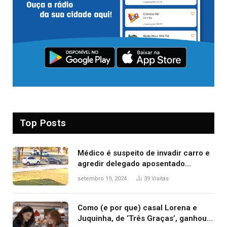
Top Posts
Médico é suspeito de invadir carro e
agredir delegado aposentado
durante confusão no trânsito
setembro 19, 2024
39
Visitas
Como (e por que) casal Lorena e
Juquinha, de ‘Três Graças’, ganhou