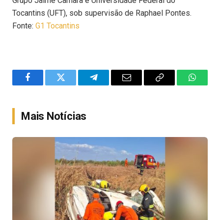
Grupo Jaime Câmara e Universidade Federal do
Tocantins (UFT), sob supervisão de Raphael Pontes.
Fonte:
G1 Tocantins
Facebook
Twitter
Telegram
Email
Copy
WhatsA
Link
Mais Notícias