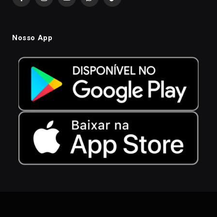
Facebook
Instagram
YouTube
WhatsApp
TikTok
Nosso App