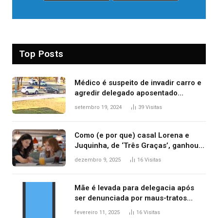
Top Posts
Médico é suspeito de invadir carro e
agredir delegado aposentado
durante confusão no trânsito
setembro 19, 2024
39
Visitas
Como (e por que) casal Lorena e
Juquinha, de ‘Três Graças’, ganhou
repercussão internacional
dezembro 9, 2025
16
Visitas
Mãe é levada para delegacia após
ser denunciada por maus-tratos
contra dois filhos, diz polícia
fevereiro 11, 2025
16
Visitas